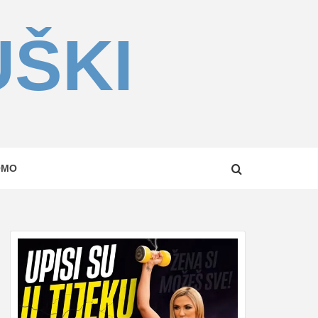
UŠKI
OMO