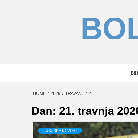
Skip
to
BOL
content
BIH
HOME
2026
TRAVANJ
21
Dan:
21. travnja 202
LJUBUŠKE NOVOSTI