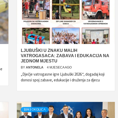
LJUBUŠKI U ZNAKU MALIH
VATROGASACA: ZABAVA I EDUKACIJA NA
JEDNOM MJESTU
BY
ANTONELA
4 MJESECA AGO
je
„Dječje vatrogasne igre Ljubuški 2026.“, događaj koji
donosi spoj zabave, edukacije i druženja za djecu
BIH I OKOLICA