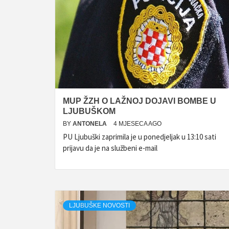
MUP ŽZH O LAŽNOJ DOJAVI BOMBE U
LJUBUŠKOM
BY
ANTONELA
4 MJESECA AGO
PU Ljubuški zaprimila je u ponedjeljak u 13:10 sati
prijavu da je na službeni e-mail
LJUBUŠKE NOVOSTI