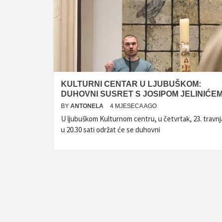
KULTURNI CENTAR U LJUBUŠKOM:
DUHOVNI SUSRET S JOSIPOM JELINIĆE
BY
ANTONELA
4 MJESECA AGO
U ljubuškom Kulturnom centru, u četvrtak, 23. travnj
u 20.30 sati održat će se duhovni