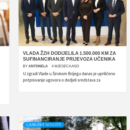
VLADA ŽZH DODIJELILA 1.500.000 KM ZA
SUFINANCIRANJE PRIJEVOZA UČENIKA
BY
ANTONELA
4 MJESECA AGO
U zgradi Vlade u Širokom Brijegu danas je upriličeno
potpisivanje ugovora o dodjeli sredstava za
LJUBUŠKE NOVOSTI