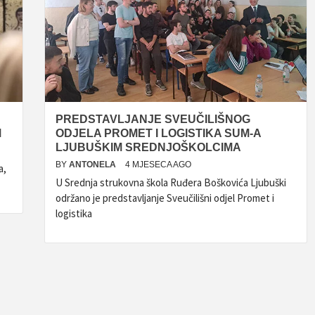
PREDSTAVLJANJE SVEUČILIŠNOG
M
ODJELA PROMET I LOGISTIKA SUM-A
LJUBUŠKIM SREDNJOŠKOLCIMA
BY
ANTONELA
4 MJESECA AGO
a,
U Srednja strukovna škola Ruđera Boškovića Ljubuški
održano je predstavljanje Sveučilišni odjel Promet i
logistika