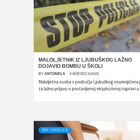
MALOLJETNIK IZ LJUBUŠKOG LAŽNO
DOJAVIO BOMBU U ŠKOLI
BY
ANTONELA
4 MJESECA AGO
Maloljetna osoba s područja Ljubuškog osumnjičena 
za lažnu prijavu o postavljenoj eksplozivnoj napravi u
BIH I OKOLICA