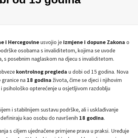
e i Hercegovine
usvojio je
izmjene i dopune Zakona
o
 podrške osobama s invaliditetom, kojima se uvode
a, s posebnim naglaskom na djecu s invaliditetom.
 obveze
kontrolnog pregleda
u dobi od 15 godina. Nova
e granice na
18 godina
života, čime se djeci i njihovim
i psihološko opterećenje u osjetljivom razdoblju
m i stabilnijem sustavu podrške, ali i usklađivanje
e definiraju kao osobu do navršenih
18 godina
.
nja s ciljem ujednačene primjene prava u praksi. Uređuje