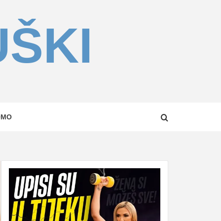
UŠKI
OMO