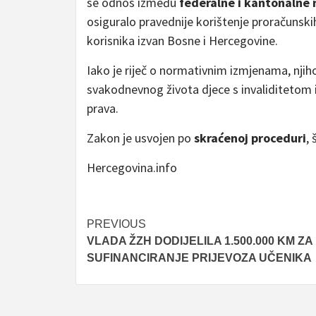
se odnos između
federalne i kantonalne r
osiguralo pravednije korištenje proračunskih
korisnika izvan Bosne i Hercegovine.
Iako je riječ o normativnim izmjenama, njiho
svakodnevnog života djece s invaliditetom i 
prava.
Zakon je usvojen po
skraćenoj proceduri
,
Hercegovina.info
Post
PREVIOUS
VLADA ŽZH DODIJELILA 1.500.000 KM ZA
navigation
SUFINANCIRANJE PRIJEVOZA UČENIKA