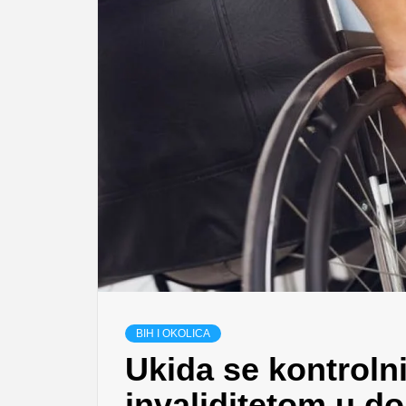
BIH I OKOLICA
Ukida se kontrolni
invaliditetom u d