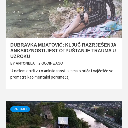
DUBRAVKA MIJATOVIĆ: KLJUČ RAZRJEŠENJA
ANKSIOZNOSTI JEST OTPUŠTANJE TRAUMA U
UZROKU
BY
ANTONELA
2 GODINE AGO
U našem društvu o anksioznosti se malo priča i najčešće se
promatra kao mentalni poremećaj
PROMO