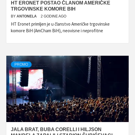
HT ERONET POSTAO ČLANOM AMERIČKE
TRGOVINSKE KOMORE BIH
BY
ANTONELA
2 GODINE AGO
HT Eronet primljen je u članstvo Američke trgovinske
komore BiH (AmCham BiH), neovisne i neprofitne
PROMO
JALA BRAT, BUBA CORELLI I HILJSON