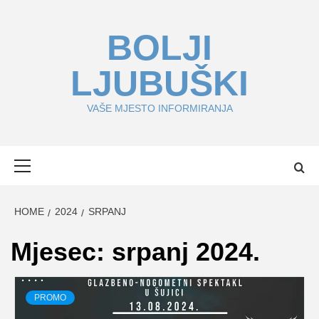
Skip
to
BOLJI
content
LJUBUŠKI
VAŠE MJESTO INFORMIRANJA
Primary
Menu
HOME
2024
SRPANJ
Mjesec:
srpanj 2024.
PROMO