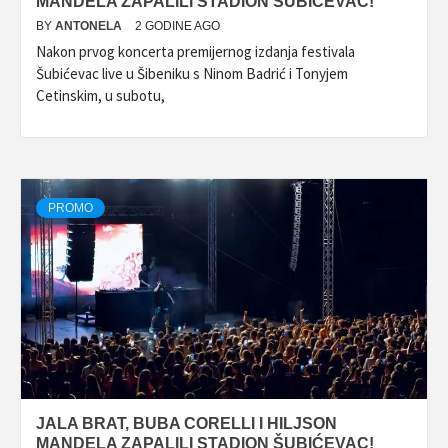
MANDELA ZAPALILI STADION ŠUBIĆEVAC!
BY
ANTONELA
2 GODINE AGO
Nakon prvog koncerta premijernog izdanja festivala
Šubićevac live u Šibeniku s Ninom Badrić i Tonyjem
Cetinskim, u subotu,
PROMO
JALA BRAT, BUBA CORELLI I HILJSON
MANDELA ZAPALILI STADION ŠUBIĆEVAC!