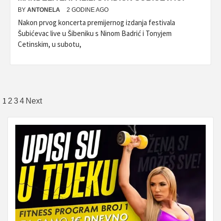
BY
ANTONELA
2 GODINE AGO
Nakon prvog koncerta premijernog izdanja festivala
Šubićevac live u Šibeniku s Ninom Badrić i Tonyjem
Cetinskim, u subotu,
Brojevi
1
2
3
4
Next
stranica
objava