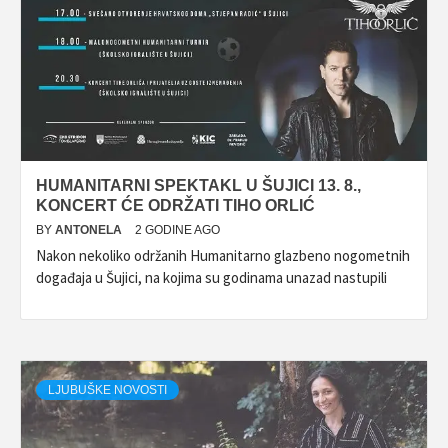
HUMANITARNI SPEKTAKL U ŠUJICI 13. 8.,
KONCERT ĆE ODRŽATI TIHO ORLIĆ
BY
ANTONELA
2 GODINE AGO
Nakon nekoliko održanih Humanitarno glazbeno nogometnih
događaja u Šujici, na kojima su godinama unazad nastupili
LJUBUŠKE NOVOSTI