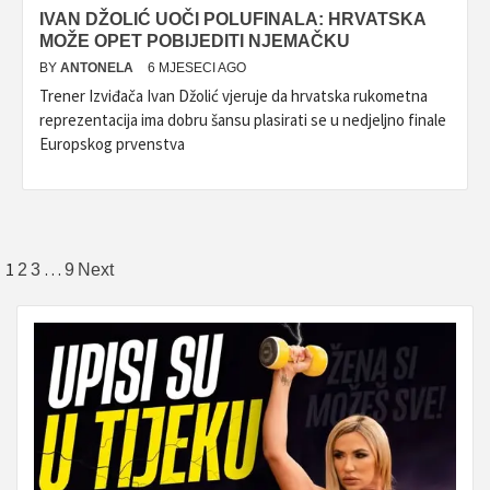
IVAN DŽOLIĆ UOČI POLUFINALA: HRVATSKA
MOŽE OPET POBIJEDITI NJEMAČKU
BY
ANTONELA
6 MJESECI AGO
Trener Izviđača Ivan Džolić vjeruje da hrvatska rukometna
reprezentacija ima dobru šansu plasirati se u nedjeljno finale
Europskog prvenstva
Brojevi
1
…
2
3
9
Next
stranica
objava