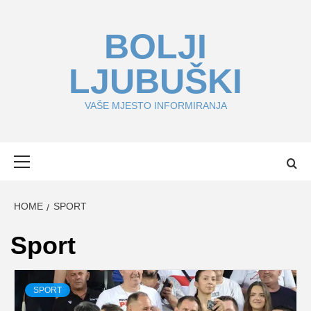
Skip
to
BOLJI
content
LJUBUŠKI
VAŠE MJESTO INFORMIRANJA
Primary
Menu
HOME
SPORT
Sport
SPORT