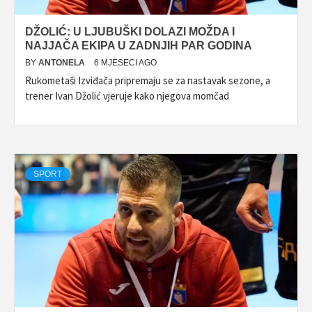
DŽOLIĆ: U LJUBUŠKI DOLAZI MOŽDA I
NAJJAČA EKIPA U ZADNJIH PAR GODINA
BY
ANTONELA
6 MJESECI AGO
Rukometaši Izviđača pripremaju se za nastavak sezone, a
trener Ivan Džolić vjeruje kako njegova momčad
SPORT