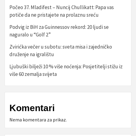
Počeo 37. Mladifest – Nuncij Chullikatt: Papa vas
potiče da ne pristajete na prolaznu sreću
Podvig iz BiH za Guinnessov rekord: 20 ljudi se
naguralo u “Golf 2”
Zvirićka večer u subotu: sveta misa i zajedničko
druženje na igralištu
Ljubuški bilježi 10 % više noćenja: Posjetitelji stižu iz
više 60 zemalja svijeta
Komentari
Nema komentara za prikaz.