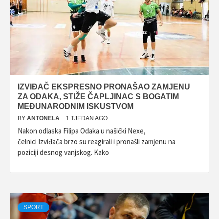
IZVIĐAČ EKSPRESNO PRONAŠAO ZAMJENU
ZA ODAKA, STIŽE ČAPLJINAC S BOGATIM
MEĐUNARODNIM ISKUSTVOM
BY
ANTONELA
1 TJEDAN AGO
Nakon odlaska Filipa Odaka u našički Nexe,
čelnici Izviđača brzo su reagirali i pronašli zamjenu na
poziciji desnog vanjskog. Kako
SPORT