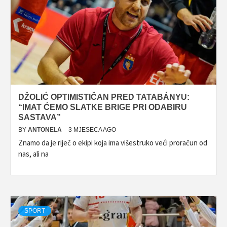
DŽOLIĆ OPTIMISTIČAN PRED TATABÁNYU:
“IMAT ĆEMO SLATKE BRIGE PRI ODABIRU
SASTAVA”
BY
ANTONELA
3 MJESECA AGO
Znamo da je riječ o ekipi koja ima višestruko veći proračun od
nas, ali na
SPORT