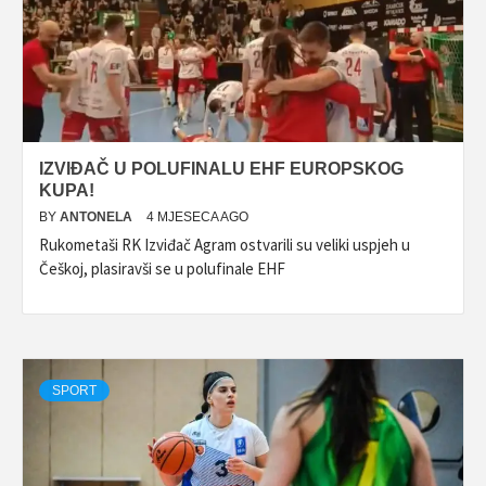
IZVIĐAČ U POLUFINALU EHF EUROPSKOG
KUPA!
BY
ANTONELA
4 MJESECA AGO
Rukometaši RK Izviđač Agram ostvarili su veliki uspjeh u
Češkoj, plasiravši se u polufinale EHF
SPORT