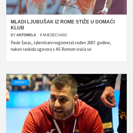
MLADI LJUBUŠAK IZ ROME STIŽE U DOMAĆI
KLUB
BY
ANTONELA
6 MJESECI AGO
Pavle Šarac, talentirani nogometaš rođen 2007. godine,
nakon raskida ugovora s AS Romom vraća se
SPORT