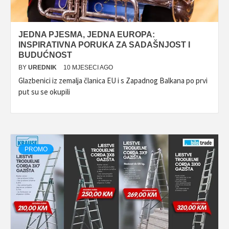
JEDNA PJESMA, JEDNA EUROPA:
INSPIRATIVNA PORUKA ZA SADAŠNJOST I
BUDUĆNOST
BY
UREDNIK
10 MJESECI AGO
Glazbenici iz zemalja članica EU i s Zapadnog Balkana po prvi
put su se okupili
PROMO