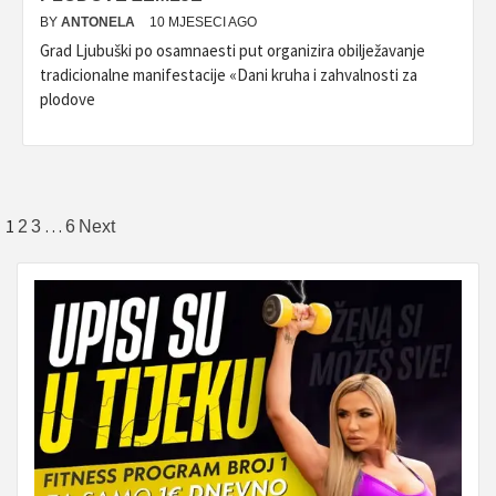
BY
ANTONELA
10 MJESECI AGO
Grad Ljubuški po osamnaesti put organizira obilježavanje
tradicionalne manifestacije «Dani kruha i zahvalnosti za
plodove
Brojevi
1
…
2
3
6
Next
stranica
objava