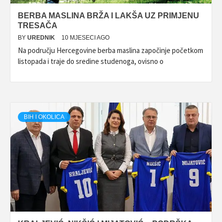
BERBA MASLINA BRŽA I LAKŠA UZ PRIMJENU
TRESAČA
BY
UREDNIK
10 MJESECI AGO
Na području Hercegovine berba maslina započinje početkom
listopada i traje do sredine studenoga, ovisno o
BIH I OKOLICA