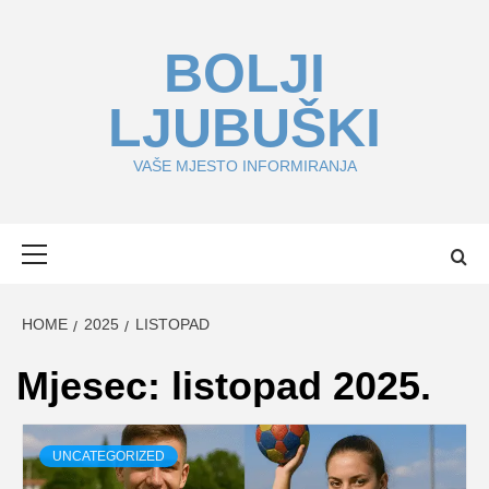
Skip
to
BOLJI
content
LJUBUŠKI
VAŠE MJESTO INFORMIRANJA
Primary
Menu
HOME
2025
LISTOPAD
Mjesec:
listopad 2025.
UNCATEGORIZED