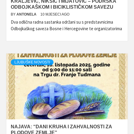
KRALJEVIĆ, NIKŠIĆ I MIJATOVIĆ – PODRŠKA
ODBOJKAŠKOM I BICIKLISTIČKOM SAVEZU
BY
ANTONELA
10 MJESECI AGO
Dva odlična radna sastanka održani su s predstavnicima
Odbojkaškog saveza Bosne i Hercegovine te organizatorima
LJUBUŠKE NOVOSTI
NAJAVA: “DANI KRUHA I ZAHVALNOSTI ZA
PLODOVE ZEMLJE”