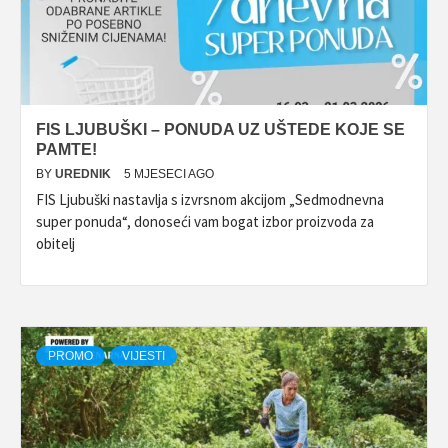
FIS LJUBUŠKI – PONUDA UZ UŠTEDE KOJE SE
PAMTE!
BY
UREDNIK
5 MJESECI AGO
FIS Ljubuški nastavlja s izvrsnom akcijom „Sedmodnevna
super ponuda“, donoseći vam bogat izbor proizvoda za
obitelj
PROMO
VIJESTI