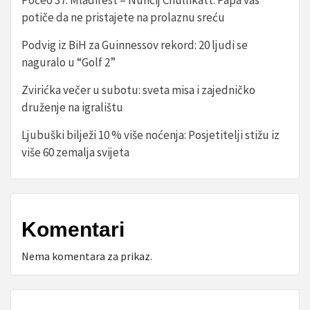
Počeo 37. Mladifest – Nuncij Chullikatt: Papa vas
potiče da ne pristajete na prolaznu sreću
Podvig iz BiH za Guinnessov rekord: 20 ljudi se
naguralo u “Golf 2”
Zvirićka večer u subotu: sveta misa i zajedničko
druženje na igralištu
Ljubuški bilježi 10 % više noćenja: Posjetitelji stižu iz
više 60 zemalja svijeta
Komentari
Nema komentara za prikaz.