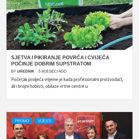
SJETVA I PIKIRANJE POVRĆA I CVIJEĆA
POČINJE DOBRIM SUPSTRATOM
BY
UREDNIK
5 MJESECI AGO
Početak proljeća vrijeme je kada profesionalni proizvođači,
ali i brojni hobisti, obilaze vrtne centre u
PROMO
VIJESTI