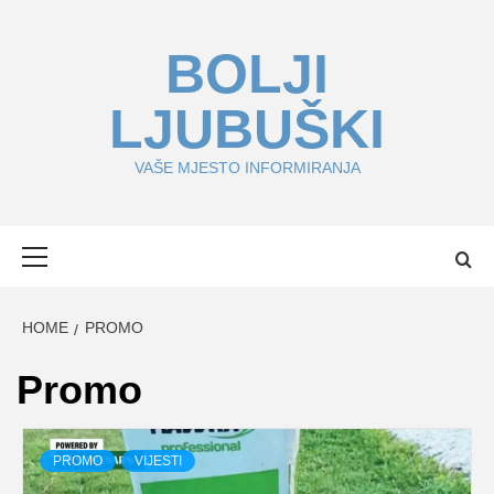
Skip
to
BOLJI
content
LJUBUŠKI
VAŠE MJESTO INFORMIRANJA
Primary
Menu
HOME
PROMO
Promo
PROMO
VIJESTI