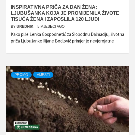
INSPIRATIVNA PRIČA ZA DAN ŽENA:
LJUBUŠANKA KOJA JE PROMIJENILA ŽIVOTE
TISUĆA ŽENA I ZAPOSLILA 120 LJUDI
BY
UREDNIK
5 MJESECI AGO
Kako piše Lenka Gospodnetić za Slobodnu Dalmaciju, životna
priča Ljubušanke Ilijane Bodlović primjer je nevjerojatne
PROMO
VIJESTI