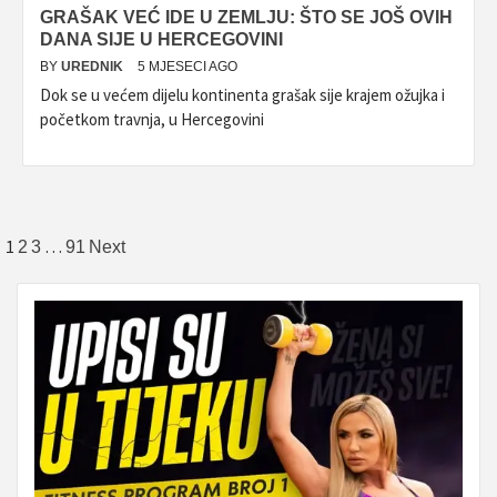
GRAŠAK VEĆ IDE U ZEMLJU: ŠTO SE JOŠ OVIH
DANA SIJE U HERCEGOVINI
BY
UREDNIK
5 MJESECI AGO
Dok se u većem dijelu kontinenta grašak sije krajem ožujka i
početkom travnja, u Hercegovini
Brojevi
1
…
2
3
91
Next
stranica
objava