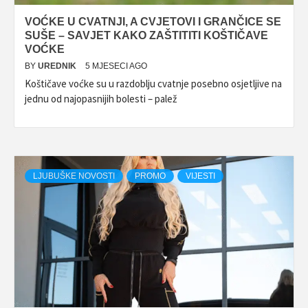
VOĆKE U CVATNJI, A CVJETOVI I GRANČICE SE
SUŠE – SAVJET KAKO ZAŠTITITI KOŠTIČAVE
VOĆKE
BY
UREDNIK
5 MJESECI AGO
Koštičave voćke su u razdoblju cvatnje posebno osjetljive na
jednu od najopasnijih bolesti – palež
LJUBUŠKE NOVOSTI
PROMO
VIJESTI