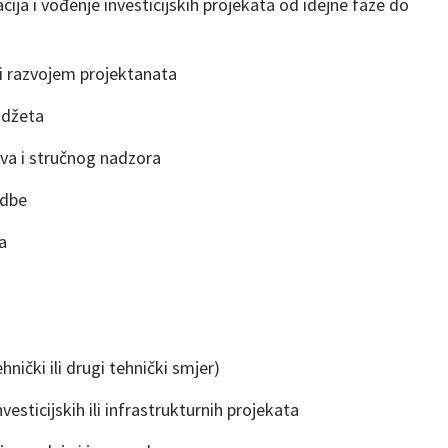
cija i vođenje investicijskih projekata od idejne faze do
i razvojem projektanata
budžeta
va i stručnog nadzora
edbe
a
hnički ili drugi tehnički smjer)
esticijskih ili infrastrukturnih projekata