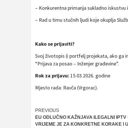
– Konkurentna primanja sukladno iskustvu i
– Rad u timu stučnih ljudi koje okuplja Služb
Kako se prijaviti?
Svoj životopis (i portfelj projekata, ako ga 
“Prijava za posao – Inženjer građevine”.
Rok za prijavu:
15.03.2026. godine
Mjesto rada: Ravča (Vrgorac).
Post
PREVIOUS
EU ODLUČNO KAŽNJAVA ILEGALNI IPTV 
navigation
VRIJEME JE ZA KONKRETNE KORAKE I U