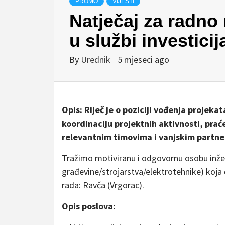
PROMO
VIJESTI
Natječaj za radno 
u službi investicij
By
Urednik
5 mjeseci ago
Opis:
Riječ je o poziciji vođenja projekat
koordinaciju projektnih aktivnosti, praće
relevantnim timovima i vanjskim partne
Tražimo motiviranu i odgovornu osobu inžen
građevine/strojarstva/elektrotehnike) koja 
rada: Ravča (Vrgorac).
Opis poslova: