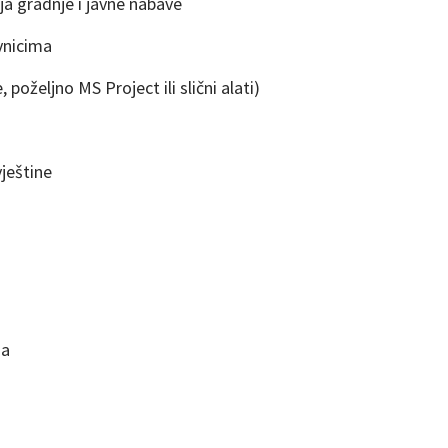
ja gradnje i javne nabave
vnicima
poželjno MS Project ili slični alati)
vještine
ma