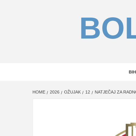
Skip
to
BOL
content
BIH
HOME
2026
OŽUJAK
12
NATJEČAJ ZA RADNO