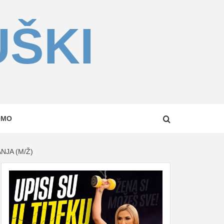
UŠKI
OMO
NJA (M/Ž)