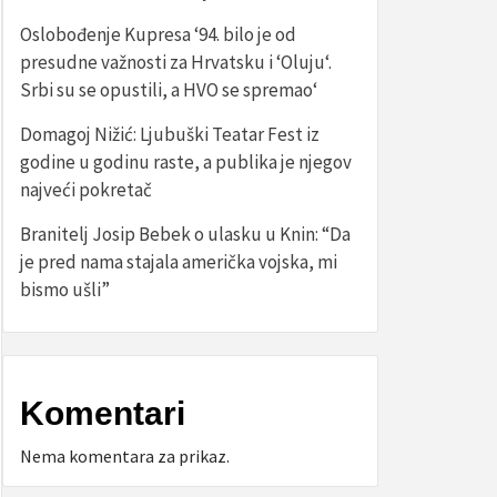
Oslobođenje Kupresa ‘94. bilo je od
presudne važnosti za Hrvatsku i ‘Oluju‘.
Srbi su se opustili, a HVO se spremao‘
Domagoj Nižić: Ljubuški Teatar Fest iz
godine u godinu raste, a publika je njegov
najveći pokretač
Branitelj Josip Bebek o ulasku u Knin: “Da
je pred nama stajala američka vojska, mi
bismo ušli”
Komentari
Nema komentara za prikaz.