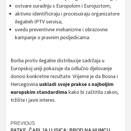
ostvare suradnju s Europolom i Eurojustom;
aktivno identificiraju i procesuiraju organizatore
ilegalnih IPTV servisa;
uvedu preventivne mehanizme i obrazovne
kampanje o pravnim posljedicama.
Borba protiv ilegalne distribucije sadržaja u
Europskoj uniji pokazuje da odlučno djelovanje
donosi konkretne rezultate. Vrijeme je da Bosna i
Hercegovina
uskladi svoje prakse s najboljim
europskim standardima
kako bi zaštitila zakon,
tržište i javni interes.
Post
PREVIOUS
PATKE, ČAPLJA I LISICA: BROD NA HUMCU