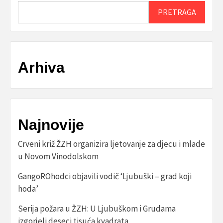
PRETRAGA
Arhiva
Najnovije
Crveni križ ŽZH organizira ljetovanje za djecu i mlade
u Novom Vinodolskom
GangoROhodci objavili vodič ‘Ljubuški – grad koji
hoda’
Serija požara u ŽZH: U Ljubuškom i Grudama
izgorjeli deseci tisuća kvadrata