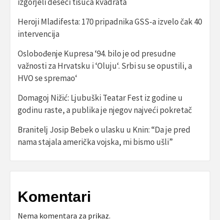
izgorjeli deseci tisuća kvadrata
Heroji Mladifesta: 170 pripadnika GSS-a izvelo čak 40
intervencija
Oslobođenje Kupresa ‘94. bilo je od presudne
važnosti za Hrvatsku i ‘Oluju‘. Srbi su se opustili, a
HVO se spremao‘
Domagoj Nižić: Ljubuški Teatar Fest iz godine u
godinu raste, a publika je njegov najveći pokretač
Branitelj Josip Bebek o ulasku u Knin: “Da je pred
nama stajala američka vojska, mi bismo ušli”
Komentari
Nema komentara za prikaz.