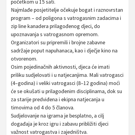
početkom u 15 sati.
Najmlađe posjetitelje očekuje bogat i raznovrstan
program – od poligona s vatrogasnim zadacima i
zip line kanadera prilagođenog djeci, do
upoznavanja s vatrogasnom opremom.
Organizatori su pripremili i brojne zabavne
sadržaje poput napuhanaca, kao i dječje kino na
otvorenom.
Osim pojedinačnih aktivnosti, djeca će imati
priliku sudjelovati i u natjecanjima. Mali vatrogasci
(4–godina) i veliki vatrogasci (8–12 godina) moći
će se okušati u prilagođenim disciplinama, dok su
za starije predviđena i ekipna natjecanja u
timovima od 4 do 5 članova.
Sudjelovanje na igrama je besplatno, a cilj
događaja je kroz igru i zabavu približiti djeci
važnost vatrogastva i zajedništva.