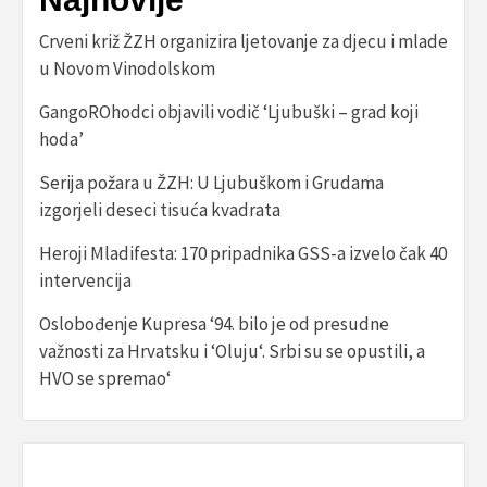
Crveni križ ŽZH organizira ljetovanje za djecu i mlade
u Novom Vinodolskom
GangoROhodci objavili vodič ‘Ljubuški – grad koji
hoda’
Serija požara u ŽZH: U Ljubuškom i Grudama
izgorjeli deseci tisuća kvadrata
Heroji Mladifesta: 170 pripadnika GSS-a izvelo čak 40
intervencija
Oslobođenje Kupresa ‘94. bilo je od presudne
važnosti za Hrvatsku i ‘Oluju‘. Srbi su se opustili, a
HVO se spremao‘