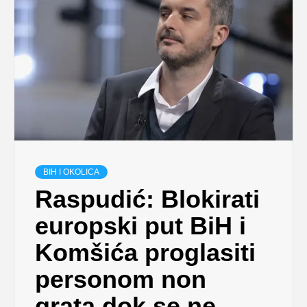
BIH I OKOLICA
Raspudić: Blokirati
europski put BiH i
Komšića proglasiti
personom non
grata dok se ne