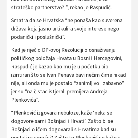
strateško partnerstvo?!”, rekao je Raspudić.
Smatra da se Hrvatska “ne ponaša kao suverena
država koja jasno artikulira svoje interese nego
podanički i poslušnički”.
Kad je riječ o DP-ovoj Rezoluciji o osnaživanju
političkog položaja Hrvata u Bosni i Hercegovini,
Raspudić je kazao kao mu je u početku bio
iziritiran što se Ivan Penava bavi nečim čime nikad
nije, ali onda mu je postalo “zanimljivo i zabavno”
jer su “na čistac istjerali premijera Andreja
Plenkovića”.
“Plenković izgovara nebuloze, kaže ‘neka se
dogovore sami Bošnjaci i Hrvati’. Zašto bi se
Bošnjaci o ičem dogovarali s Hrvatima kad su
postali nadmoćni? Zašto to Plenković ne kaže u