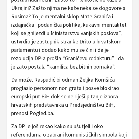
Ukrajini? Zašto njima ne kaže neka se dogovore s
Rusima? To je mentalni sklop Mate Granića i
izdajnička i podanička politika, kukavni mentalitet
koji se gnijezdi u Ministarstvu vanjskih poslova”,
ustvrdio je zastupnik stranke Drito u hrvatskom
parlamentu i dodao kako mu se čini i da je
rezolucija DP-a prošla “Granićevu redakturu” i da
je zato postala “kamilica bez bitnih pomaka”.
Da može, Raspudić bi odmah Željka Komšića
proglasio personom non grata i posve blokirao
europski put BiH dok se ne riješi pitanje izbora
hrvatskih predstavnika u Predsjedništvu BiH,
prenosi Pogled.ba.
Za DP je još rekao kako su ušutjeli i oko
referenduma o zabrani komunističkih simbola koji