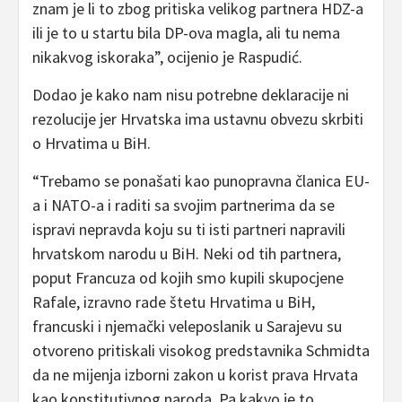
znam je li to zbog pritiska velikog partnera HDZ-a
ili je to u startu bila DP-ova magla, ali tu nema
nikakvog iskoraka”, ocijenio je Raspudić.
Dodao je kako nam nisu potrebne deklaracije ni
rezolucije jer Hrvatska ima ustavnu obvezu skrbiti
o Hrvatima u BiH.
“Trebamo se ponašati kao punopravna članica EU-
a i NATO-a i raditi sa svojim partnerima da se
ispravi nepravda koju su ti isti partneri napravili
hrvatskom narodu u BiH. Neki od tih partnera,
poput Francuza od kojih smo kupili skupocjene
Rafale, izravno rade štetu Hrvatima u BiH,
francuski i njemački veleposlanik u Sarajevu su
otvoreno pritiskali visokog predstavnika Schmidta
da ne mijenja izborni zakon u korist prava Hrvata
kao konstitutivnog naroda. Pa kakvo je to