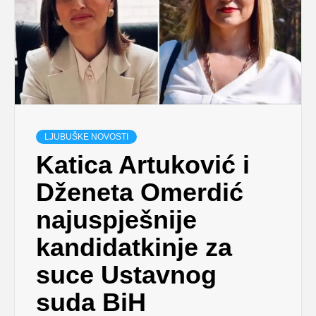
LJUBUŠKE NOVOSTI
Katica Artuković i
Dženeta Omerdić
najuspješnije
kandidatkinje za
suce Ustavnog
suda BiH