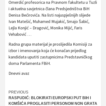
Omerdić profesorica na Pravnom fakultetu u Tuzli
i aktuelna savjetnica člana Predsjedništva BiH
Denisa Bećirovića. Na listi najuspješnijih slijede
Ivan Matešić, Muhamed Mujakić, Smajo Šabić,
Lejla Konjić – Dragović, Monika Mijić, Faris
Vehabović …
Radna grupa materijal je proslijedila Komisiji za
izbor i imenovanja koja će konačan prijedlog
kandidata uputiti zastupnicima Predstavničkog
doma Parlamenta FBiH.
Dnevni avaz
Post
PREVIOUS
RASPUDIĆ: BLOKIRATI EUROPSKI PUT BIH I
navigation
KOMŠIĆA PROGLASITI PERSONOM NON GRATA