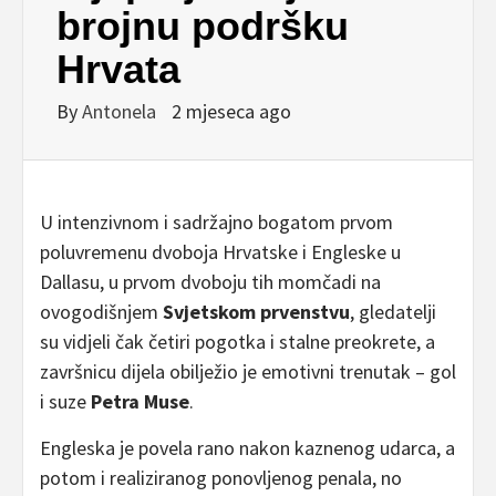
brojnu podršku
Hrvata
By
Antonela
2 mjeseca ago
U intenzivnom i sadržajno bogatom prvom
poluvremenu dvoboja Hrvatske i Engleske u
Dallasu, u prvom dvoboju tih momčadi na
ovogodišnjem
Svjetskom prvenstvu
, gledatelji
su vidjeli čak četiri pogotka i stalne preokrete, a
završnicu dijela obilježio je emotivni trenutak – gol
i suze
Petra Muse
.
Engleska je povela rano nakon kaznenog udarca, a
potom i realiziranog ponovljenog penala, no