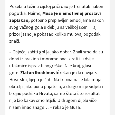
Posebnu težinu cijeloj priči dao je trenutak nakon
pogotka. Naime,
Musa je u emotivnoj proslavi
zaplakao,
potpuno preplavljen emocijama nakon
svog važnog gola u debiju na velikoj sceni. Taj
prizor jasno je pokazao koliko mu ovaj pogodak
znači.
– Osjećaj zabiti gol je jako dobar. Znali smo da su
dobri iz prekida i moramo analizirati i u dvije
utakmice ispraviti pogreške. Nije kraj, glavu
gore.
Zlatan Ibrahimović
rekao je da navija za
Hrvatsku, lijepo je čuti. Na tribinama je bila moja
obitelj i jako puno prijatelja, a drago mi je vidjeti i
brojnu podršku Hrvata, samo šteta što rezultat
nije bio kakav smo htjeli. U drugom dijelu više
nisam imao snage… – rekao je Musa.