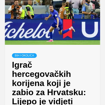
BIH I OKOLICA
Igrač
hercegovačkih
korijena koji je
zabio za Hrvatsku:
Lijepo je vidjeti