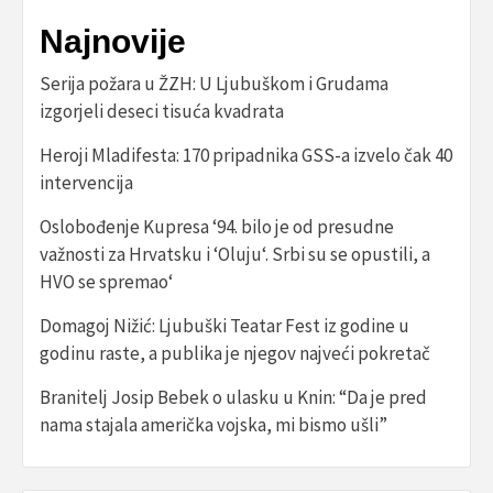
Najnovije
Serija požara u ŽZH: U Ljubuškom i Grudama
izgorjeli deseci tisuća kvadrata
Heroji Mladifesta: 170 pripadnika GSS-a izvelo čak 40
intervencija
Oslobođenje Kupresa ‘94. bilo je od presudne
važnosti za Hrvatsku i ‘Oluju‘. Srbi su se opustili, a
HVO se spremao‘
Domagoj Nižić: Ljubuški Teatar Fest iz godine u
godinu raste, a publika je njegov najveći pokretač
Branitelj Josip Bebek o ulasku u Knin: “Da je pred
nama stajala američka vojska, mi bismo ušli”