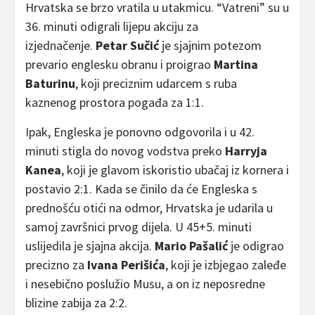
Hrvatska se brzo vratila u utakmicu. “Vatreni” su u
36. minuti odigrali lijepu akciju za
izjednačenje.
Petar Sučić
je sjajnim potezom
prevario englesku obranu i proigrao
Martina
Baturinu
, koji preciznim udarcem s ruba
kaznenog prostora pogađa za 1:1.
Ipak, Engleska je ponovno odgovorila i u 42.
minuti stigla do novog vodstva preko
Harryja
Kanea
, koji je glavom iskoristio ubačaj iz kornera i
postavio 2:1. Kada se činilo da će Engleska s
prednošću otići na odmor, Hrvatska je udarila u
samoj završnici prvog dijela. U 45+5. minuti
uslijedila je sjajna akcija.
Mario Pašalić
je odigrao
precizno za
Ivana Perišića
, koji je izbjegao zaleđe
i nesebično poslužio Musu, a on iz neposredne
blizine zabija za 2:2.