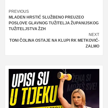
Post
PREVIOUS
MLADEN HRSTIĆ SLUŽBENO PREUZEO
navigation
POSLOVE GLAVNOG TUŽITELJA ŽUPANIJSKOG
TUŽITELJSTVA ŽZH
NEXT
TONI ČOLINA OSTAJE NA KLUPI RK METKOVIĆ-
ZALMO