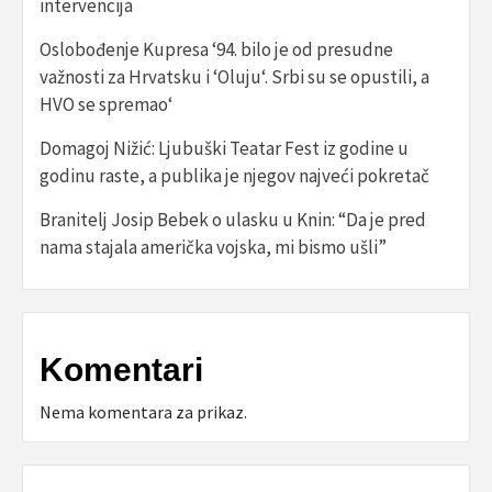
intervencija
Oslobođenje Kupresa ‘94. bilo je od presudne
važnosti za Hrvatsku i ‘Oluju‘. Srbi su se opustili, a
HVO se spremao‘
Domagoj Nižić: Ljubuški Teatar Fest iz godine u
godinu raste, a publika je njegov najveći pokretač
Branitelj Josip Bebek o ulasku u Knin: “Da je pred
nama stajala američka vojska, mi bismo ušli”
Komentari
Nema komentara za prikaz.