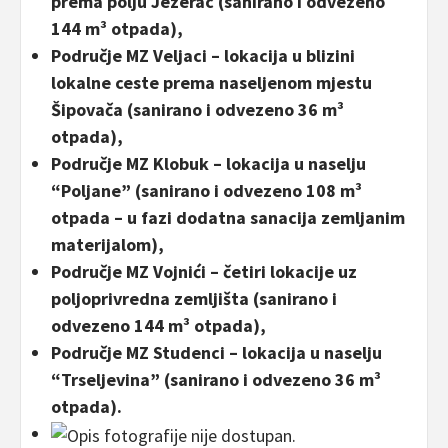
prema polju Jezerac (sanirano i odvezeno
144 m³ otpada),
Područje MZ Veljaci – lokacija u blizini
lokalne ceste prema naseljenom mjestu
Šipovača (sanirano i odvezeno 36 m³
otpada),
Područje MZ Klobuk – lokacija u naselju
“Poljane” (sanirano i odvezeno 108 m³
otpada – u fazi dodatna sanacija zemljanim
materijalom),
Područje MZ Vojnići – četiri lokacije uz
poljoprivredna zemljišta (sanirano i
odvezeno 144 m³ otpada),
Područje MZ Studenci – lokacija u naselju
“Trseljevina” (sanirano i odvezeno 36 m³
otpada).