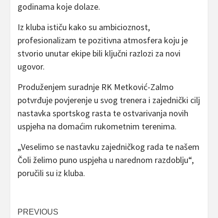
godinama koje dolaze.
Iz kluba ističu kako su ambicioznost,
profesionalizam te pozitivna atmosfera koju je
stvorio unutar ekipe bili ključni razlozi za novi
ugovor.
Produženjem suradnje RK Metković-Zalmo
potvrđuje povjerenje u svog trenera i zajednički cilj
nastavka sportskog rasta te ostvarivanja novih
uspjeha na domaćim rukometnim terenima.
„Veselimo se nastavku zajedničkog rada te našem
Čoli želimo puno uspjeha u narednom razdoblju“,
poručili su iz kluba.
Post
PREVIOUS