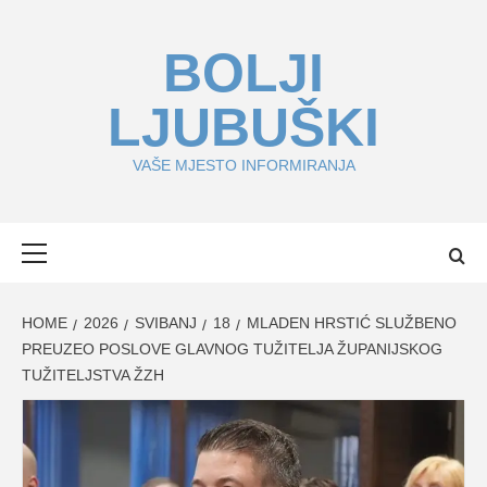
Skip
to
BOLJI
content
LJUBUŠKI
VAŠE MJESTO INFORMIRANJA
Primary
Menu
HOME
2026
SVIBANJ
18
MLADEN HRSTIĆ SLUŽBENO
PREUZEO POSLOVE GLAVNOG TUŽITELJA ŽUPANIJSKOG
TUŽITELJSTVA ŽZH