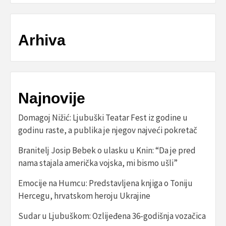
Arhiva
Najnovije
Domagoj Nižić: Ljubuški Teatar Fest iz godine u
godinu raste, a publika je njegov najveći pokretač
Branitelj Josip Bebek o ulasku u Knin: “Da je pred
nama stajala američka vojska, mi bismo ušli”
Emocije na Humcu: Predstavljena knjiga o Toniju
Hercegu, hrvatskom heroju Ukrajine
Sudar u Ljubuškom: Ozlijeđena 36-godišnja vozačica