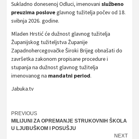
Sukladno donesenoj Odluci, imenovani
službeno
preuzima poslove
glavnog tužitelja počev od 18.
svibnja 2026. godine.
Mladen Hrstić će dužnost glavnog tužitelja
Županijskog tužiteljstva Županije
Zapadnohercegovačke Široki Brijeg obnašati do
završetka zakonom propisane procedure i
stupanja na dužnost glavnog tužitelja
imenovanog na
mandatni period
.
Jabuka.tv
Post
PREVIOUS
MILIJUNI ZA OPREMANJE STRUKOVNIH ŠKOLA
navigation
U LJUBUŠKOM I POSUŠJU
NEXT