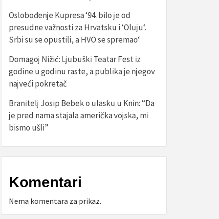
Oslobođenje Kupresa ‘94. bilo je od
presudne važnosti za Hrvatsku i ‘Oluju‘.
Srbi su se opustili, a HVO se spremao‘
Domagoj Nižić: Ljubuški Teatar Fest iz
godine u godinu raste, a publika je njegov
najveći pokretač
Branitelj Josip Bebek o ulasku u Knin: “Da
je pred nama stajala američka vojska, mi
bismo ušli”
Komentari
Nema komentara za prikaz.