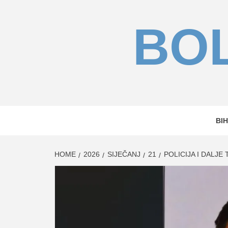
Skip
to
BOL
content
BIH
HOME
2026
SIJEČANJ
21
POLICIJA I DALJ