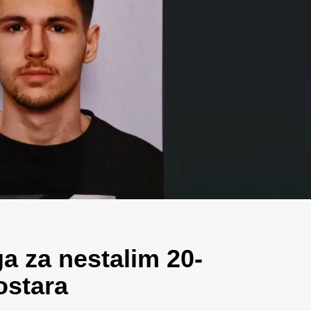
aga za nestalim 20-
ostara