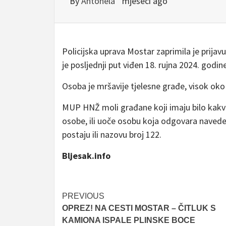
By
Antonela
mjeseci ago
Policijska uprava Mostar zaprimila je prijav
je posljednji put viđen 18. rujna 2024. godine
Osoba je mršavije tjelesne građe, visok oko
MUP HNŽ moli građane koji imaju bilo kakv
osobe, ili uoče osobu koja odgovara navede
postaju ili nazovu broj 122.
Bljesak.info
Post
PREVIOUS
OPREZ! NA CESTI MOSTAR – ČITLUK S
navigation
KAMIONA ISPALE PLINSKE BOCE