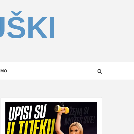
UŠKI
OMO