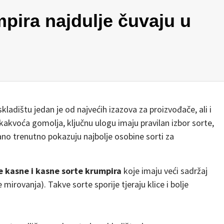
mpira najdulje čuvaju u
kladištu jedan je od najvećih izazova za proizvođače, ali i
a kakvoća gomolja, ključnu ulogu imaju pravilan izbor sorte,
ugano trenutno pokazuju najbolje osobine sorti za
 kasne i kasne sorte krumpira
koje imaju veći sadržaj
mirovanja). Takve sorte sporije tjeraju klice i bolje