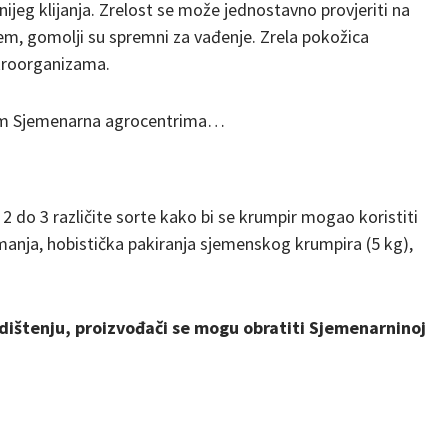
nijeg klijanja. Zrelost se može jednostavno provjeriti na
cem, gomolji su spremni za vađenje. Zrela pokožica
ikroorganizama.
im Sjemenarna agrocentrima…
2 do 3 različite sorte kako bi se krumpir mogao koristiti
manja, hobistička pakiranja sjemenskog krumpira (5 kg),
dištenju, proizvođači se mogu obratiti Sjemenarninoj