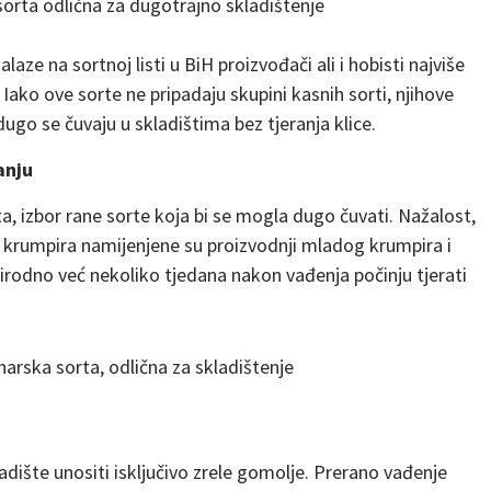
sorta odlična za dugotrajno skladištenje
ze na sortnoj listi u BiH proizvođači ali i hobisti najviše
Iako ove sorte ne pripadaju skupini kasnih sorti, njihove
dugo se čuvaju u skladištima bez tjeranja klice.
anju
a, izbor rane sorte koja bi se mogla dugo čuvati. Nažalost,
e krumpira namijenjene su proizvodnji mladog krumpira i
rirodno već nekoliko tjedana nakon vađenja počinju tjerati
narska sorta, odlična za skladištenje
adište unositi isključivo zrele gomolje. Prerano vađenje