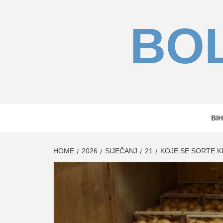
Skip
to
BOL
content
BIH
HOME
2026
SIJEČANJ
21
KOJE SE SORTE K