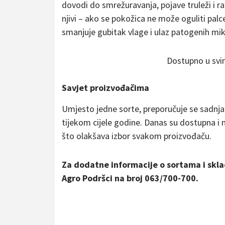
dovodi do smrežuravanja, pojave truleži i ra
njivi – ako se pokožica ne može oguliti pal
smanjuje gubitak vlage i ulaz patogenih m
Dostupno u sv
Savjet proizvođačima
Umjesto jedne sorte, preporučuje se sadnja 
tijekom cijele godine. Danas su dostupna i 
što olakšava izbor svakom proizvođaču.
Za dodatne informacije o sortama i skla
Agro Podršci na broj 063/700-700.