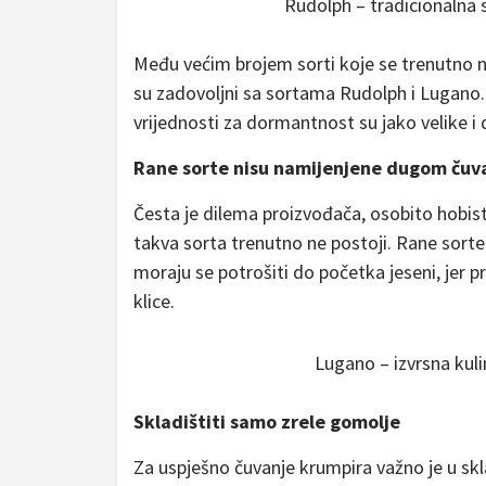
Rudolph – tradicionalna 
Među većim brojem sorti koje se trenutno nala
su zadovoljni sa sortama Rudolph i Lugano. 
vrijednosti za dormantnost su jako velike i 
Rane sorte nisu namijenjene dugom čuv
Česta je dilema proizvođača, osobito hobist
takva sorta trenutno ne postoji. Rane sort
moraju se potrošiti do početka jeseni, jer p
klice.
Lugano – izvrsna kuli
Skladištiti samo zrele gomolje
Za uspješno čuvanje krumpira važno je u skl