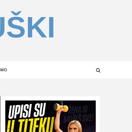
UŠKI
OMO