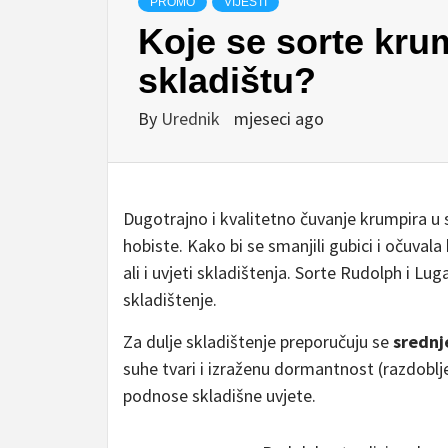
PROMO
VIJESTI
Koje se sorte kru
skladištu?
By
Urednik
mjeseci ago
Dugotrajno i kvalitetno čuvanje krumpira u s
hobiste. Kako bi se smanjili gubici i očuval
ali i uvjeti skladištenja. Sorte Rudolph i L
skladištenje.
Za dulje skladištenje preporučuju se
srednje
suhe tvari i izraženu dormantnost (razdoblje 
podnose skladišne uvjete.