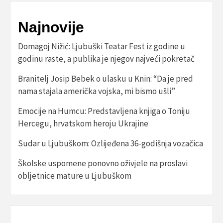
Najnovije
Domagoj Nižić: Ljubuški Teatar Fest iz godine u
godinu raste, a publika je njegov najveći pokretač
Branitelj Josip Bebek o ulasku u Knin: “Da je pred
nama stajala američka vojska, mi bismo ušli”
Emocije na Humcu: Predstavljena knjiga o Toniju
Hercegu, hrvatskom heroju Ukrajine
Sudar u Ljubuškom: Ozlijeđena 36-godišnja vozačica
Školske uspomene ponovno oživjele na proslavi
obljetnice mature u Ljubuškom