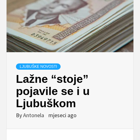
LJUBUŠKE NOVOSTI
Lažne “stoje”
pojavile se i u
Ljubuškom
By
Antonela
mjeseci ago