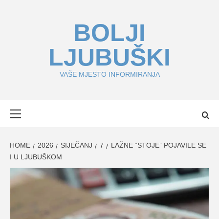
Skip
to
BOLJI
content
LJUBUŠKI
VAŠE MJESTO INFORMIRANJA
Primary
Menu
HOME
2026
SIJEČANJ
7
LAŽNE “STOJE” POJAVILE SE
I U LJUBUŠKOM