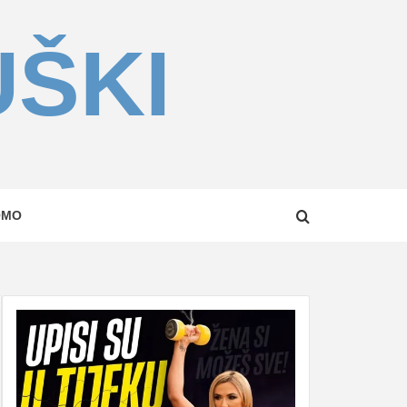
UŠKI
OMO