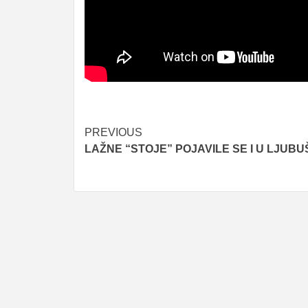
Post
PREVIOUS
LAŽNE “STOJE” POJAVILE SE I U LJUB
navigation