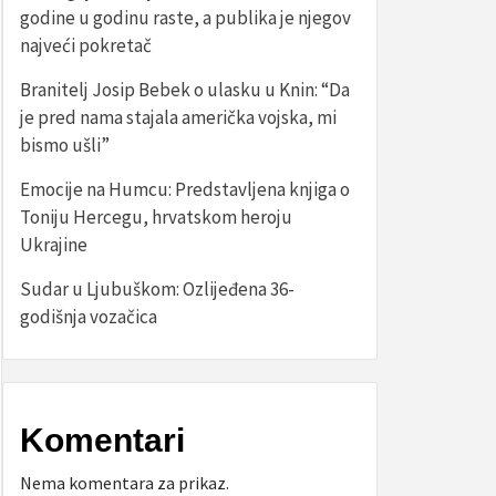
godine u godinu raste, a publika je njegov
najveći pokretač
Branitelj Josip Bebek o ulasku u Knin: “Da
je pred nama stajala američka vojska, mi
bismo ušli”
Emocije na Humcu: Predstavljena knjiga o
Toniju Hercegu, hrvatskom heroju
Ukrajine
Sudar u Ljubuškom: Ozlijeđena 36-
godišnja vozačica
Komentari
Nema komentara za prikaz.