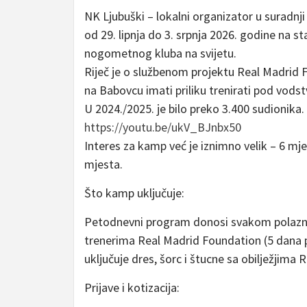
NK Ljubuški – lokalni organizator u suradn
od 29. lipnja do 3. srpnja 2026. godine na
nogometnog kluba na svijetu.
Riječ je o službenom projektu Real Madrid
na Babovcu imati priliku trenirati pod vods
U 2024./2025. je bilo preko 3.400 sudionika.
https://youtu.be/ukV_BJnbx50
Interes za kamp već je iznimno velik – 6 mj
mjesta.
Što kamp uključuje:
Petodnevni program donosi svakom polazni
trenerima Real Madrid Foundation (5 dana p
uključuje dres, šorc i štucne sa obilježjim
Prijave i kotizacija: