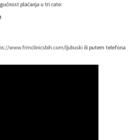
ućnost plaćanja u tri rate:
M
ps://www.frmclinicsbih.com/
ljubuski
ili putem telefona