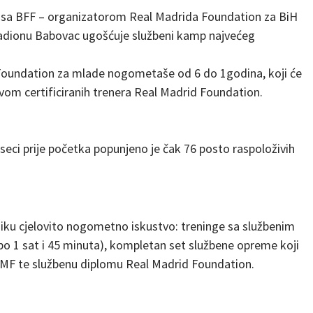
ji sa BFF – organizatorom Real Madrida Foundation za BiH
 stadionu Babovac ugošćuje službeni kamp najvećeg
 Foundation za mlade nogometaše od 6 do 1godina, koji će
tvom certificiranih trenera Real Madrid Foundation.
eseci prije početka popunjeno je čak 76 posto raspoloživih
ku cjelovito nogometno iskustvo: treninge sa službenim
o 1 sat i 45 minuta), kompletan set službene opreme koji
a RMF te službenu diplomu Real Madrid Foundation.