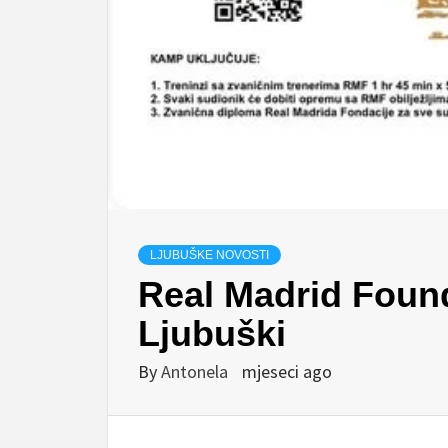
LJUBUŠKE NOVOSTI
Real Madrid Found
Ljubuški
By
Antonela
mjeseci ago