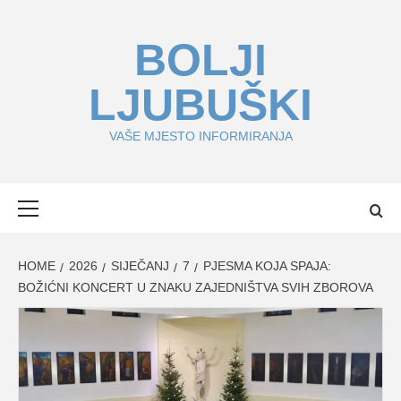
Skip
to
BOLJI
content
LJUBUŠKI
VAŠE MJESTO INFORMIRANJA
Primary
Menu
HOME
2026
SIJEČANJ
7
PJESMA KOJA SPAJA:
BOŽIĆNI KONCERT U ZNAKU ZAJEDNIŠTVA SVIH ZBOROVA