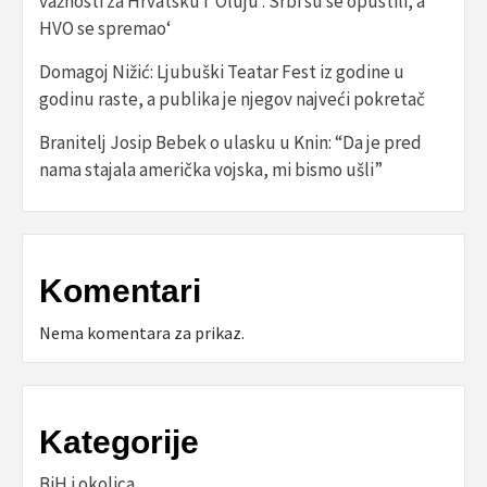
važnosti za Hrvatsku i ‘Oluju‘. Srbi su se opustili, a
HVO se spremao‘
Domagoj Nižić: Ljubuški Teatar Fest iz godine u
godinu raste, a publika je njegov najveći pokretač
Branitelj Josip Bebek o ulasku u Knin: “Da je pred
nama stajala američka vojska, mi bismo ušli”
Komentari
Nema komentara za prikaz.
Kategorije
BiH i okolica