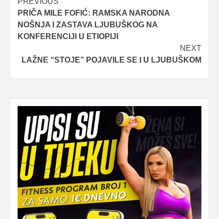
Post
PREVIOUS
PRIČA MILE FOFIĆ: RAMSKA NARODNA
navigation
NOŠNJA I ZASTAVA LJUBUŠKOG NA
KONFERENCIJI U ETIOPIJI
NEXT
LAŽNE “STOJE” POJAVILE SE I U LJUBUŠKOM