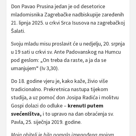
Don Pavao Prusina jedan je od desetorice
mladomisnika Zagrebačke nadbiskupije zaređenih
21. lipnja 2025. u crkvi Srca Isusova na zagrebačkoj
Šalati.
Svoju mladu misu proslavit će u nedjelju, 20. srpnja
u 19 sati u crkvi sv. Ante Padovanskog na Humcu
pod geslom: „On treba da raste, a ja da se
umanjujem“ (Iv 3,30).
Do 18. godine vjeru je, kako kaže, živio više
tradicionalno. Prekretnica nastupa tijekom
studija, a uz pomoć don Josipa Radića i molitvu
Gospi dolazi do odluke –
krenuti putem
svećeništva,
i to upravo na dan obraćenja sv.
Pavla, 25. siječnja 2019. godine.
Moja obitelj je bila pomalo iznenađena mojom