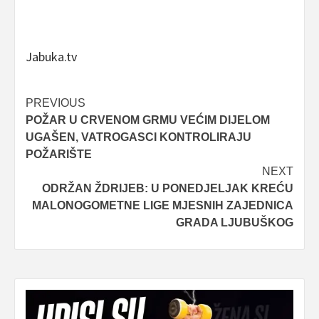
Jabuka.tv
Post
PREVIOUS
POŽAR U CRVENOM GRMU VEĆIM DIJELOM
navigation
UGAŠEN, VATROGASCI KONTROLIRAJU
POŽARIŠTE
NEXT
ODRŽAN ŽDRIJEB: U PONEDJELJAK KREĆU
MALONOGOMETNE LIGE MJESNIH ZAJEDNICA
GRADA LJUBUŠKOG