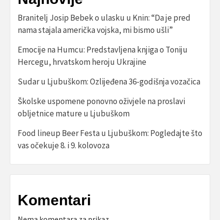
Branitelj Josip Bebek o ulasku u Knin: “Da je pred
nama stajala američka vojska, mi bismo ušli”
Emocije na Humcu: Predstavljena knjiga o Toniju
Hercegu, hrvatskom heroju Ukrajine
Sudar u Ljubuškom: Ozlijeđena 36-godišnja vozačica
Školske uspomene ponovno oživjele na proslavi
obljetnice mature u Ljubuškom
Food lineup Beer Festa u Ljubuškom: Pogledajte što
vas očekuje 8. i 9. kolovoza
Komentari
Nema komentara za prikaz.