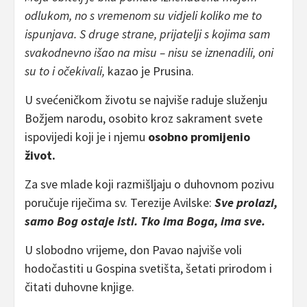
odlukom, no s vremenom su vidjeli koliko me to
ispunjava. S druge strane, prijatelji s kojima sam
svakodnevno išao na misu – nisu se iznenadili, oni
su to i očekivali,
kazao je Prusina.
U svećeničkom životu se najviše raduje služenju
Božjem narodu, osobito kroz sakrament svete
ispovijedi koji je i njemu
osobno promijenio
život.
Za sve mlade koji razmišljaju o duhovnom pozivu
poručuje riječima sv. Terezije Avilske:
Sve prolazi,
samo Bog ostaje isti. Tko ima Boga, ima sve.
U slobodno vrijeme, don Pavao najviše voli
hodočastiti u Gospina svetišta, šetati prirodom i
čitati duhovne knjige.