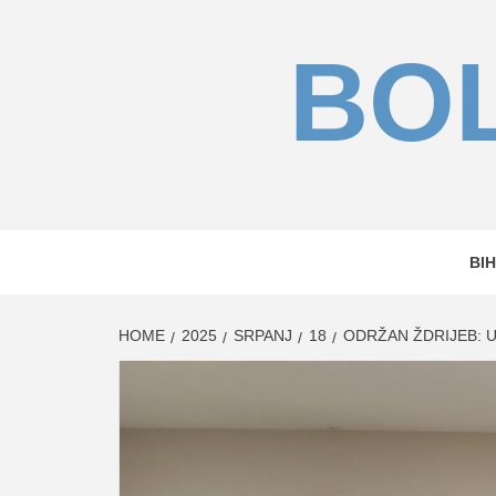
Skip
to
BOL
content
BIH
HOME
2025
SRPANJ
18
ODRŽAN ŽDRIJEB: 