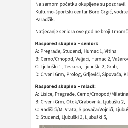
Na samom početku okupljene su pozdravili i
Kulturno-športski centar Boro Grgić, vodit
Paradžik.
Natjecanje seniora ove godine broji 1momčad
Raspored skupina – seniori:
A: Pregrađe, Studenci, Humac 1, Vitina
B: Cerno/Crnopod, Veljaci, Humac 2, Vašarov
C: Ljubuški 1, Teskera, Ljubuški 2, Grab,
D: Crveni Grm, Prolog, Grljevići, Šipovača, K
Raspored skupina – mladi:
A: Lisice, Pregrađe, Cerno/Crnopod/Miletina
B: Crveni Grm, Otok/Grabovnik, Ljubuški 2,
C: Radišići/M. Vrata, Šipovača/Vojnići, Ljub
D: Studenci, Ljubuški 3, Ljubuški 5,