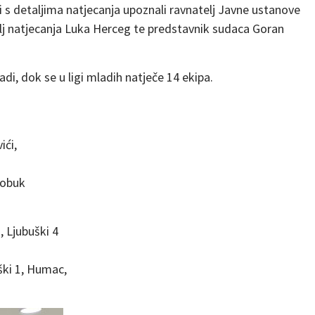
 s detaljima natjecanja upoznali ravnatelj Javne ustanove
elj natjecanja Luka Herceg te predstavnik sudaca Goran
i, dok se u ligi mladih natječe 14 ekipa.
ići,
lobuk
, Ljubuški 4
uški 1, Humac,