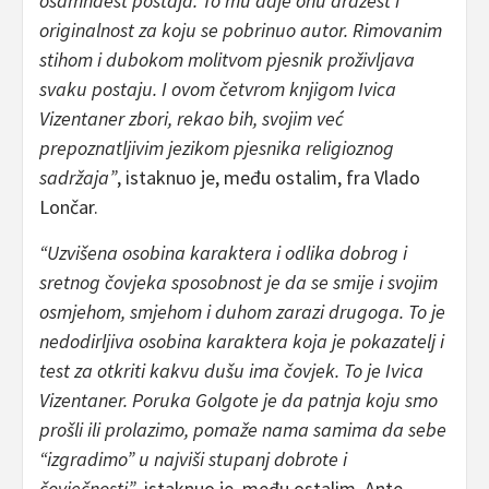
osamnaest postaja. To mu daje onu dražest i
originalnost za koju se pobrinuo autor. Rimovanim
stihom i dubokom molitvom pjesnik proživljava
svaku postaju. I ovom četvrom knjigom Ivica
Vizentaner zbori, rekao bih, svojim već
prepoznatljivim jezikom pjesnika religioznog
sadržaja”
, istaknuo je, među ostalim, fra Vlado
Lončar.
“Uzvišena osobina karaktera i odlika dobrog i
sretnog čovjeka sposobnost je da se smije i svojim
osmjehom, smjehom i duhom zarazi drugoga. To je
nedodirljiva osobina karaktera koja je pokazatelj i
test za otkriti kakvu dušu ima čovjek. To je Ivica
Vizentaner. Poruka Golgote je da patnja koju smo
prošli ili prolazimo, pomaže nama samima da sebe
“izgradimo” u najviši stupanj dobrote i
čovječnosti”
, istaknuo je, među ostalim, Ante