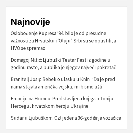
Najnovije
Oslobođenje Kupresa ‘94. bilo je od presudne
važnosti za Hrvatsku i ‘Oluju‘. Srbi su se opustili, a
HVO se spremao‘
Domagoj Nižić: Ljubuški Teatar Fest iz godine u
godinu raste, a publika je njegov najveći pokretač
Branitelj Josip Bebek o ulasku u Knin: “Da je pred
nama stajala američka vojska, mi bismo ušli”
Emocije na Humcu: Predstavljena knjiga o Toniju
Hercegu, hrvatskom heroju Ukrajine
Sudar u Ljubuškom: Ozlijeđena 36-godišnja vozačica