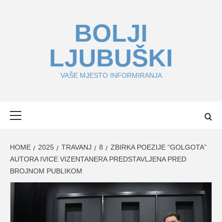
Skip
to
BOLJI
content
LJUBUŠKI
VAŠE MJESTO INFORMIRANJA
Primary
Menu
HOME
2025
TRAVANJ
8
ZBIRKA POEZIJE “GOLGOTA”
AUTORA IVICE VIZENTANERA PREDSTAVLJENA PRED
BROJNOM PUBLIKOM