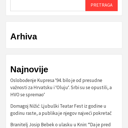
PRETRAGA
Arhiva
Najnovije
Oslobođenje Kupresa ‘94. bilo je od presudne
važnosti za Hrvatsku i ‘Oluju‘. Srbi su se opustili, a
HVO se spremao‘
Domagoj Nižić: Ljubuški Teatar Fest iz godine u
godinu raste, a publika je njegov najveći pokretač
Branitelj Josip Bebek o ulasku u Knin: “Da je pred