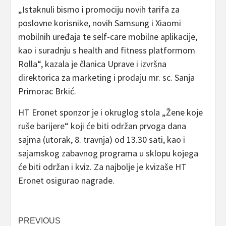
„Istaknuli bismo i promociju novih tarifa za
poslovne korisnike, novih Samsung i Xiaomi
mobilnih uređaja te self-care mobilne aplikacije,
kao i suradnju s health and fitness platformom
Rolla“, kazala je članica Uprave i izvršna
direktorica za marketing i prodaju mr. sc. Sanja
Primorac Brkić.
HT Eronet sponzor je i okruglog stola „Žene koje
ruše barijere“ koji će biti održan prvoga dana
sajma (utorak, 8. travnja) od 13.30 sati, kao i
sajamskog zabavnog programa u sklopu kojega
će biti održan i kviz. Za najbolje je kvizaše HT
Eronet osigurao nagrade.
Post
PREVIOUS