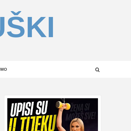
UŠKI
OMO