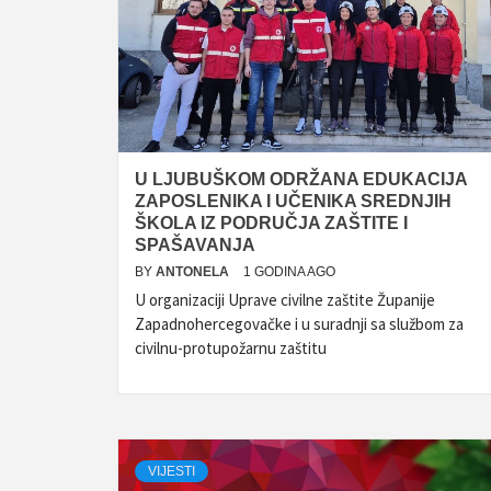
U LJUBUŠKOM ODRŽANA EDUKACIJA
ZAPOSLENIKA I UČENIKA SREDNJIH
ŠKOLA IZ PODRUČJA ZAŠTITE I
SPAŠAVANJA
BY
ANTONELA
1 GODINA AGO
U organizaciji Uprave civilne zaštite Županije
Zapadnohercegovačke i u suradnji sa službom za
civilnu-protupožarnu zaštitu
VIJESTI