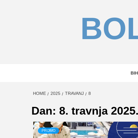
Skip
to
BOL
content
BIH
HOME
2025
TRAVANJ
8
Dan:
8. travnja 2025
PROMO