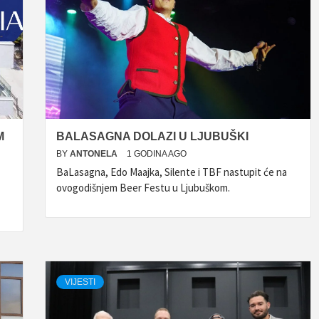
M
BALASAGNA DOLAZI U LJUBUŠKI
BY
ANTONELA
1 GODINA AGO
BaLasagna, Edo Maajka, Silente i TBF nastupit će na
ovogodišnjem Beer Festu u Ljubuškom.
VIJESTI