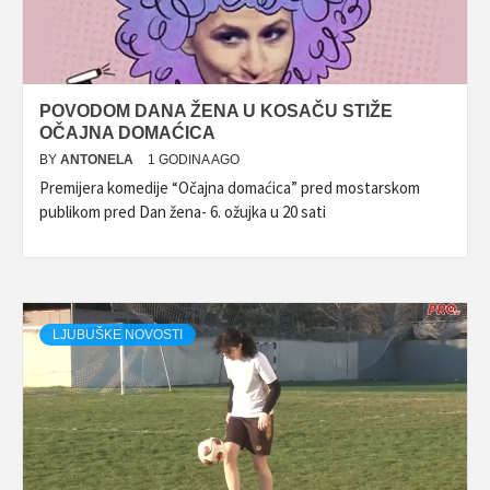
POVODOM DANA ŽENA U KOSAČU STIŽE
OČAJNA DOMAĆICA
BY
ANTONELA
1 GODINA AGO
Premijera komedije “Očajna domaćica” pred mostarskom
publikom pred Dan žena- 6. ožujka u 20 sati
LJUBUŠKE NOVOSTI