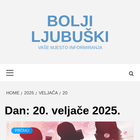
Skip
to
BOLJI
content
LJUBUŠKI
VAŠE MJESTO INFORMIRANJA
Primary
Menu
HOME
2025
VELJAČA
20
Dan:
20. veljače 2025.
PROMO