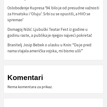
Oslobođenje Kupresa ‘94. bilo je od presudne važnosti
za Hrvatsku i ‘Oluju‘. Srbi su se opustili, a HVO se
spremao‘
Domagoj Nižić: Ljubuški Teatar Fest iz godine u
godinu raste, a publika je njegov najveći pokretač
Branitelj Josip Bebek o ulasku u Knin: “Da je pred
nama stajala američka vojska, mi bismo ušli”
Komentari
Nema komentara za prikaz.