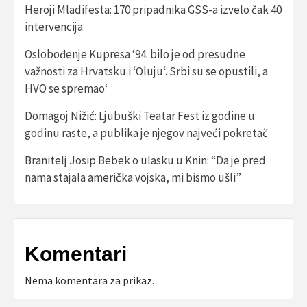
Heroji Mladifesta: 170 pripadnika GSS-a izvelo čak 40
intervencija
Oslobođenje Kupresa ‘94. bilo je od presudne
važnosti za Hrvatsku i ‘Oluju‘. Srbi su se opustili, a
HVO se spremao‘
Domagoj Nižić: Ljubuški Teatar Fest iz godine u
godinu raste, a publika je njegov najveći pokretač
Branitelj Josip Bebek o ulasku u Knin: “Da je pred
nama stajala američka vojska, mi bismo ušli”
Komentari
Nema komentara za prikaz.