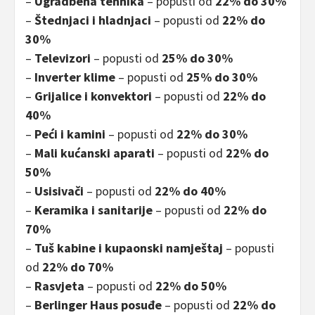
–
Ugradbena tehnika
– popusti od
22% do 30%
–
Štednjaci i hladnjaci
– popusti od
22% do
30%
–
Televizori
– popusti od
25% do 30%
–
Inverter klime
– popusti od
25% do 30%
–
Grijalice i konvektori
– popusti od
22% do
40%
–
Peći i kamini
– popusti od
22% do 30%
–
Mali kućanski aparati
– popusti od
22% do
50%
–
Usisivači
– popusti od
22% do 40%
–
Keramika i sanitarije
– popusti od
22% do
70%
–
Tuš kabine i kupaonski namještaj
– popusti
od
22% do 70%
–
Rasvjeta
– popusti od
22% do 50%
–
Berlinger Haus posuđe
– popusti od
22% do