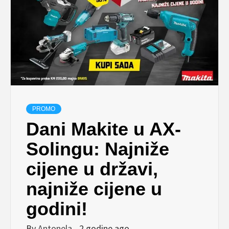
PROMO
Dani Makite u AX-
Solingu: Najniže
cijene u državi,
najniže cijene u
godini!
By
Antonela
2 godine ago