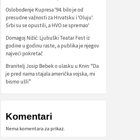
Oslobođenje Kupresa ‘94. bilo je od
presudne važnosti za Hrvatsku i ‘Oluju‘.
Srbi su se opustili, a HVO se spremao‘
Domagoj Nižić: Ljubuški Teatar Fest iz
godine u godinu raste, a publika je njegov
najveći pokretač
Branitelj Josip Bebek o ulasku u Knin: “Da
je pred nama stajala američka vojska, mi
bismo ušli”
Komentari
Nema komentara za prikaz.