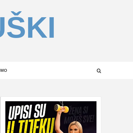
UŠKI
OMO