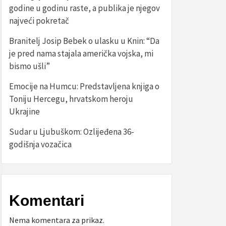
godine u godinu raste, a publika je njegov
najveći pokretač
Branitelj Josip Bebek o ulasku u Knin: “Da
je pred nama stajala američka vojska, mi
bismo ušli”
Emocije na Humcu: Predstavljena knjiga o
Toniju Hercegu, hrvatskom heroju
Ukrajine
Sudar u Ljubuškom: Ozlijeđena 36-
godišnja vozačica
Komentari
Nema komentara za prikaz.