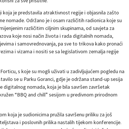
o korisni za sve prisutne.
 koja je predstavila atraktivnost regije i objasnila zašto
lne nomade. Održano je i osam različitih radionica koje su
ijenjenim različitim ciljnim skupinama, od savjeta za
azova koje nosi način života i rada digitalnih nomada,
ljevima i samovrednovanja, pa sve to trikova kako pronaći
zima i vizama i nositi se sa legislativom zemalja regije
 Forticu, s koje su mogli uživati u zadivljujućem pogledu na
avilo se u Parku Goranci, gdje je održana stand-up sesija
ive digitalnog nomada, koja je bila savršen završetak
kružen “BBQ and chill” sesijom u predivnom prirodnom
m koja je sudionicima pružila savršenu priliku za još
teljstava i poslovnih prilika nastalih tijekom konferencije.