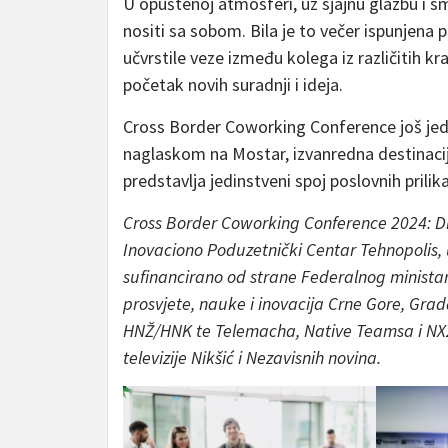
U opuštenoj atmosferi, uz sjajnu glazbu i s
nositi sa sobom. Bila je to večer ispunjena
učvrstile veze između kolega iz različitih kra
početak novih suradnji i ideja.
Cross Border Coworking Conference još jedn
naglaskom na Mostar, izvanredna destinacij
predstavlja jedinstveni spoj poslovnih prilika
Cross Border Coworking Conference 2024: Di
Inovaciono Poduzetnički Centar Tehnopolis, u
sufinancirano od strane Federalnog ministars
prosvjete, nauke i inovacija Crne Gore, Grada
HNŽ/HNK te Telemacha, Native Teamsa i NX2U
televizije Nikšić i Nezavisnih novina.