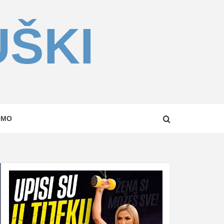
UŠKI
OMO