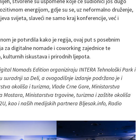
mijeh, stvorene su uspomene koje će sudionici još dugo
 pozitivnom energijom, gdje su se, uz neformalno druženje,
jeva svijeta, slaveći ne samo kraj konferencije, već i
om je potvrdila kako je regija, ovaj put s posebnim
a za digitalne nomade i coworking zajednice te
, kulturnih iskustava i prirodnih ljepota.
gital Nomads Edition organiziraju INTERA Tehnološki Park i
 suradnji sa Deli, a ovogodišnje izdanje podržano je i
tva okoliša i turizma, Vlade Crne Gore, Ministarstva
 Mostara, Ministarstva trgovine, turizma i zaštite okoliša
, kao i naših medijskih partnera Bljesak.info, Radio