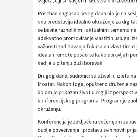
svijeta, čiji su savjeti i iskustva bili izuzetn
Poseban naglasak prvog dana bio je na sesiji
ona predstavlja idealno okruženje za digita
se bavile raznolikim i aktualnim temama nam
adekvatno promoviranje vlastitih usluga, iz
važnosti zadržavanja fokusa na vlastitim ci
idealan remote posao te kako upravljati pore
kad je u pitanju duži boravak.
Drugog dana, sudionici su uživali u izletu na
Mostar. Nakon toga, opušteno druženje nast
kojom je prikazan život u regiji iz perspekt
konferencijskog programa. Program je zao
okruženju.
Konferencija je zaključena večernjom zabavo
dublje povezivanje i proslavu svih novih prija