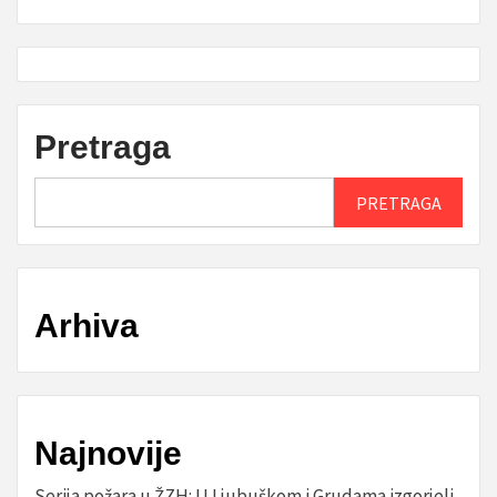
Pretraga
PRETRAGA
Arhiva
Najnovije
Serija požara u ŽZH: U Ljubuškom i Grudama izgorjeli