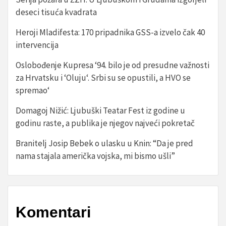
deseci tisuća kvadrata
Heroji Mladifesta: 170 pripadnika GSS-a izvelo čak 40
intervencija
Oslobođenje Kupresa ‘94. bilo je od presudne važnosti
za Hrvatsku i ‘Oluju‘. Srbi su se opustili, a HVO se
spremao‘
Domagoj Nižić: Ljubuški Teatar Fest iz godine u
godinu raste, a publika je njegov najveći pokretač
Branitelj Josip Bebek o ulasku u Knin: “Da je pred
nama stajala američka vojska, mi bismo ušli”
Komentari