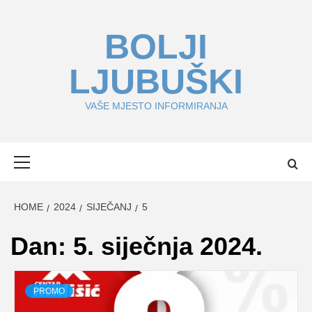
Skip
to
BOLJI
content
LJUBUŠKI
VAŠE MJESTO INFORMIRANJA
Primary
Menu
HOME
2024
SIJEČANJ
5
Dan:
5. siječnja 2024.
PROMO