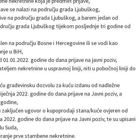
ne nekretnine koja je predmet prijave,
jave se nalazi na području grada Ljubuškog,
 žive na području grada Ljubuškog, a barem jedan od
području grada Ljubuškog tijekom posljednje tri godine od
len na području Bosne i Hercegovine ili se vodi kao
nje u BiH,
od 01.01.2022. godine do dana prijave na javni poziv,
eljem nekretnine u uspravnoj liniji, niti u pobočnoj liniji do
žeću građevinsku dozvolu za kuću izdanu od nadležne
ječnja 2022. godine do dana prijave na Javni poziv, a
 godine,
ju zaključen ugovor o kupoprodaji stana/kuće ovjeren od
nja 2022. godine do dana prijave na Javni poziv, te su upisani
lu Suda,
niranje prve stambene nekretnine.