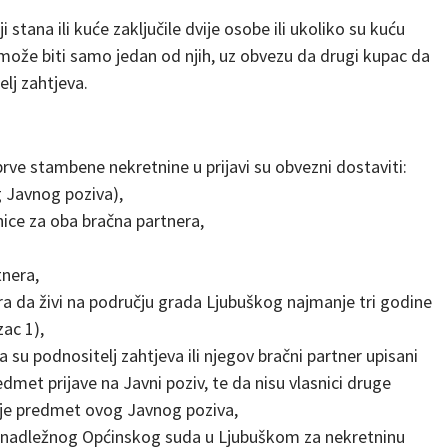
ana ili kuće zaključile dvije osobe ili ukoliko su kuću
 može biti samo jedan od njih, uz obvezu da drugi kupac da
lj zahtjeva.
 prve stambene nekretnine u prijavi su obvezni dostaviti:
g Javnog poziva),
ice za oba bračna partnera,
tnera,
ra da živi na području grada Ljubuškog najmanje tri godine
ac 1),
su podnositelj zahtjeva ili njegov bračni partner upisani
edmet prijave na Javni poziv, te da nisu vlasnici druge
 je predmet ovog Javnog poziva,
ne nadležnog Općinskog suda u Ljubuškom za nekretninu