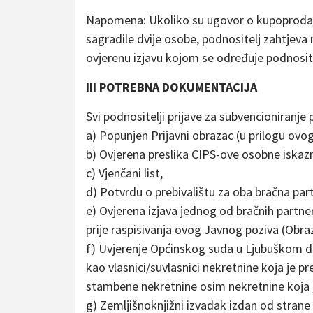
Napomena: Ukoliko su ugovor o kupoprodaji st
sagradile dvije osobe, podnositelj zahtjeva
ovjerenu izjavu kojom se određuje podnosite
III POTREBNA DOKUMENTACIJA
Svi podnositelji prijave za subvencioniranje
a) Popunjen Prijavni obrazac (u prilogu ovo
b) Ovjerena preslika CIPS-ove osobne iskazn
c) Vjenčani list,
d) Potvrdu o prebivalištu za oba bračna par
e) Ovjerena izjava jednog od bračnih partne
prije raspisivanja ovog Javnog poziva (Obraz
f) Uvjerenje Općinskog suda u Ljubuškom da 
kao vlasnici/suvlasnici nekretnine koja je pr
stambene nekretnine osim nekretnine koja
g) Zemljišnoknjižni izvadak izdan od stra