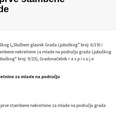
de
kog („Službeni glasnik Grada Ljubuškog” broj: 6/19) i
stambene nekretnine za mlade na području grada Ljubuškog
uškog“ broj: 9/23), Gradonačelnik r a s p i s u j e
retnine za mlade na području
 prve stambene nekretnine za mlade na području grada