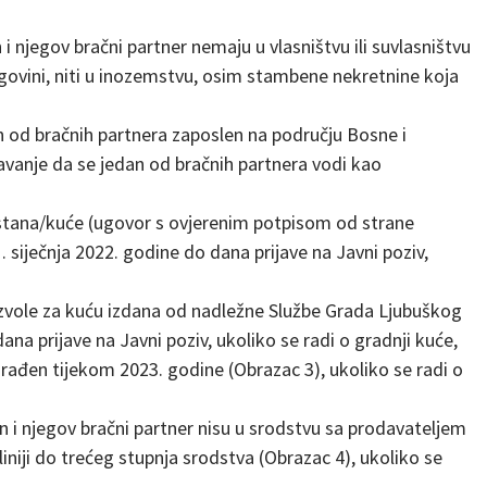
 i njegov bračni partner nemaju u vlasništvu ili suvlasništvu
ovini, niti u inozemstvu, osim stambene nekretnine koja
n od bračnih partnera zaposlen na području Bosne i
avanje da se jedan od bračnih partnera vodi kao
 stana/kuće (ugovor s ovjerenim potpisom od strane
. siječnja 2022. godine do dana prijave na Javni poziv,
zvole za kuću izdana od nadležne Službe Grada Ljubuškog
ana prijave na Javni poziv, ukoliko se radi o gradnji kuće,
zgrađen tijekom 2023. godine (Obrazac 3), ukoliko se radi o
on i njegov bračni partner nisu u srodstvu sa prodavateljem
 liniji do trećeg stupnja srodstva (Obrazac 4), ukoliko se