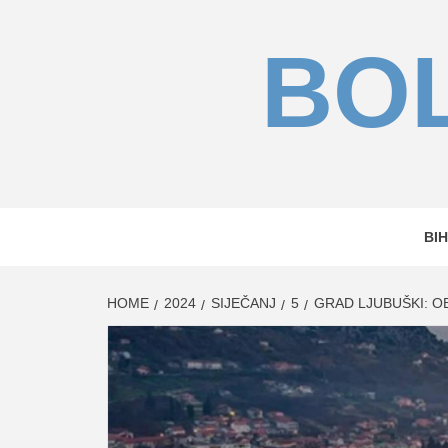
Skip
to
BOL
content
BIH
HOME
2024
SIJEČANJ
5
GRAD LJUBUŠKI: O