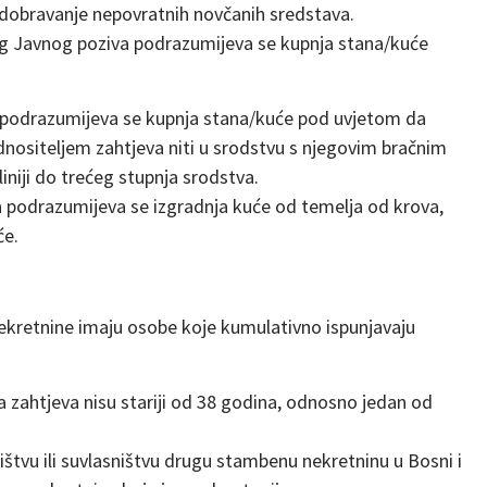
dobravanje nepovratnih novčanih sredstava.
 Javnog poziva podrazumijeva se kupnja stana/kuće
podrazumijeva se kupnja stana/kuće pod uvjetom da
dnositeljem zahtjeva niti u srodstvu s njegovim bračnim
liniji do trećeg stupnja srodstva.
podrazumijeva se izgradnja kuće od temelja od krova,
će.
ekretnine imaju osobe koje kumulativno ispunjavaju
a zahtjeva nisu stariji od 38 godina, odnosno jedan od
ištvu ili suvlasništvu drugu stambenu nekretninu u Bosni i