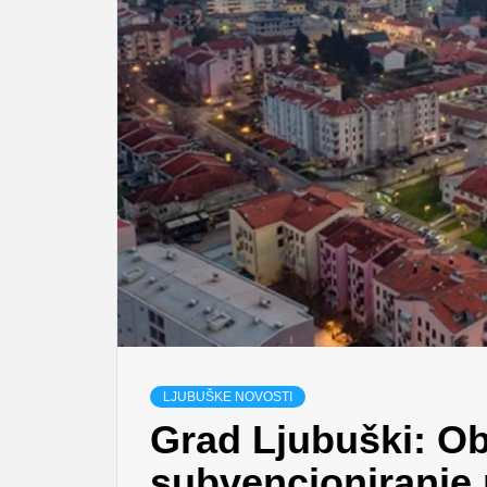
LJUBUŠKE NOVOSTI
Grad Ljubuški: Obj
subvencioniranje