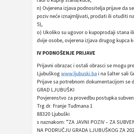
n) Ovjerena izjava podnositelja prijave da 
poziv neće iznajmljivati, prodati ili otuđit
5),
o) Ukoliko su ugovor o kupoprodaji stana ili 
dvije osobe, ovjerena izjava drugog kupca k
IV PODNOŠENJE PRIJAVE
Prijavni obrazac i ostali obrasci se mogu pr
Ljubuškog
www.ljubuski.ba
i na šalter sali 
Prijave sa potrebnom dokumentacijom se do
GRAD LJUBUŠKI
Povjerenstvo za provedbu postupka subven
Trg dr. Franje Tuđmana 1
88320 Ljubuški
s naznakom: ”ZA JAVNI POZIV – ZA SU
NA PODRUČJU GRADA LJUBUŠKOG ZA 2023