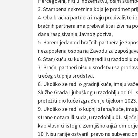
Hercegovini, niti u inozemstvu, osim stambe
3. Stambena nekretnina koja je predmet pri
4. Oba bračna partnera imaju prebivalište i
bračnih partnera ima prebivalište i živi na 
dana raspisivanja Javnog poziva,
5. Barem jedan od bračnih partnera je zapos
nezaposlena osoba na Zavodu za zapošljava
6. Stan/kuću su kupili/izgradili u razdoblju 
7. Bračni partneri nisu u srodstvu sa prodavat
trećeg stupnja srodstva,
8. Ukoliko se radi o gradnji kuće, imaju va
Službe Grada Ljubuškog u razdoblju od 01. si
pretežiti dio kuće izgrađen je tijekom 2023.
9. Ukoliko se radi o kupnji stana/kuće, ima
strane notara ili suda, u razdoblju 01. siječ
kao vlasnici istog u Zemljišnoknjižnom odje
10. Nisu ranije ostvarili pravo na subvencio