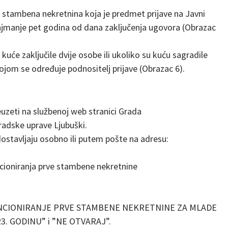
se stambena nekretnina koja je predmet prijave na Javni
i najmanje pet godina od dana zaključenja ugovora (Obrazac
kuće zaključile dvije osobe ili ukoliko su kuću sagradile
ojom se određuje podnositelj prijave (Obrazac 6).
euzeti na službenoj web stranici Grada
Gradske uprave Ljubuški.
stavljaju osobno ili putem pošte na adresu:
cioniranja prve stambene nekretnine
BVENCIONIRANJE PRVE STAMBENE NEKRETNINE ZA MLADE
. GODINU” i ”NE OTVARAJ”.