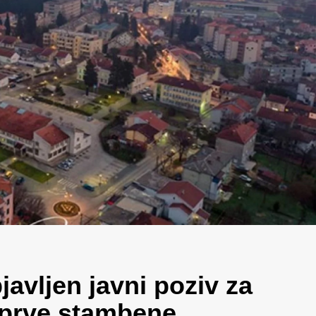
avljen javni poziv za
 prve stambene