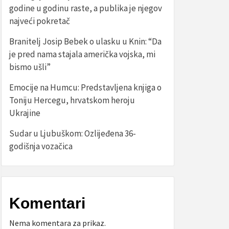
godine u godinu raste, a publika je njegov
najveći pokretač
Branitelj Josip Bebek o ulasku u Knin: “Da
je pred nama stajala američka vojska, mi
bismo ušli”
Emocije na Humcu: Predstavljena knjiga o
Toniju Hercegu, hrvatskom heroju
Ukrajine
Sudar u Ljubuškom: Ozlijeđena 36-
godišnja vozačica
Komentari
Nema komentara za prikaz.