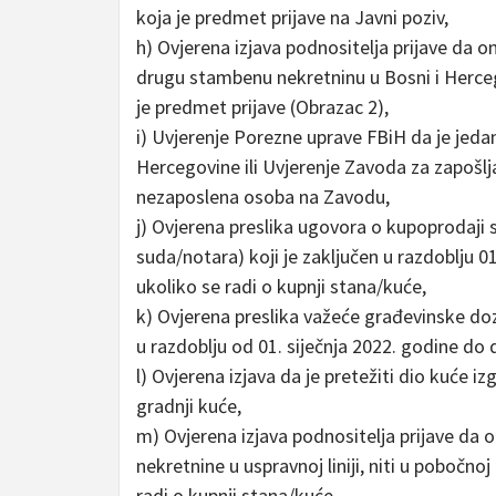
koja je predmet prijave na Javni poziv,
h) Ovjerena izjava podnositelja prijave da on
drugu stambenu nekretninu u Bosni i Herceg
je predmet prijave (Obrazac 2),
i) Uvjerenje Porezne uprave FBiH da je jeda
Hercegovine ili Uvjerenje Zavoda za zapošlj
nezaposlena osoba na Zavodu,
j) Ovjerena preslika ugovora o kupoprodaji
suda/notara) koji je zaključen u razdoblju 01
ukoliko se radi o kupnji stana/kuće,
k) Ovjerena preslika važeće građevinske do
u razdoblju od 01. siječnja 2022. godine do d
l) Ovjerena izjava da je pretežiti dio kuće i
gradnji kuće,
m) Ovjerena izjava podnositelja prijave da 
nekretnine u uspravnoj liniji, niti u pobočnoj
radi o kupnji stana/kuće,