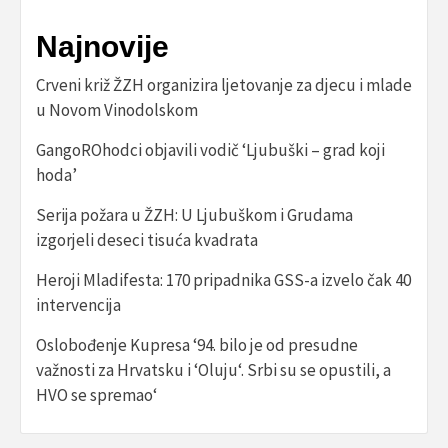
Najnovije
Crveni križ ŽZH organizira ljetovanje za djecu i mlade
u Novom Vinodolskom
GangoROhodci objavili vodič ‘Ljubuški – grad koji
hoda’
Serija požara u ŽZH: U Ljubuškom i Grudama
izgorjeli deseci tisuća kvadrata
Heroji Mladifesta: 170 pripadnika GSS-a izvelo čak 40
intervencija
Oslobođenje Kupresa ‘94. bilo je od presudne
važnosti za Hrvatsku i ‘Oluju‘. Srbi su se opustili, a
HVO se spremao‘