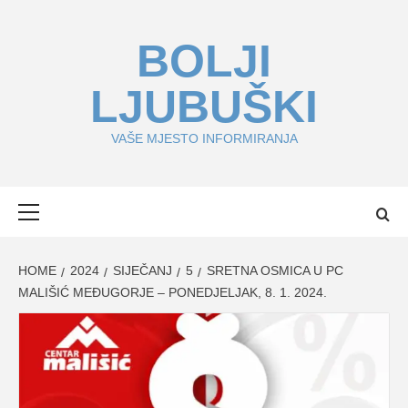
Skip
to
BOLJI
content
LJUBUŠKI
VAŠE MJESTO INFORMIRANJA
Primary
Menu
HOME
2024
SIJEČANJ
5
SRETNA OSMICA U PC
MALIŠIĆ MEĐUGORJE – PONEDJELJAK, 8. 1. 2024.