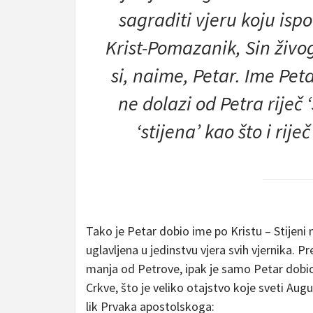
sagraditi vjeru koju ispo
Krist-Pomazanik, Sin živo
si, naime, Petar. Ime Petar
ne dolazi od Petra riječ ‘
‘stijena’ kao što i rije
Tako je Petar dobio ime po Kristu – Stijeni
uglavljena u jedinstvu vjera svih vjernika. P
manja od Petrove, ipak je samo Petar dobio 
Crkve, što je veliko otajstvo koje sveti Au
lik Prvaka apostolskoga: