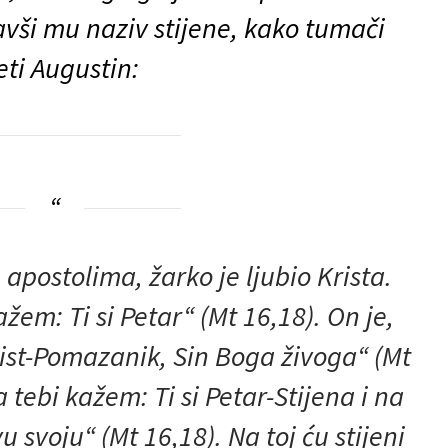
vši mu naziv stijene, kako tumači
eti Augustin:
apostolima, žarko je ljubio Krista.
kažem: Ti si Petar“ (Mt 16,18). On je,
Krist-Pomazanik, Sin Boga živoga“ (Mt
a tebi kažem: Ti si Petar-Stijena i na
vu svoju“ (Mt 16,18). Na toj ću stijeni