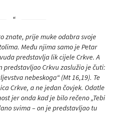
ko znate, prije muke odabra svoje
stolima. Među njima samo je Petar
uda predstavlja lik cijele Crkve. A
 predstavljao Crkvu zaslužio je čuti:
aljevstva nebeskoga“ (Mt 16,19). Te
ica Crkve, a ne jedan čovjek. Odatle
ost jer onda kad je bilo rečeno „Tebi
edano svima – on je predstavljao tu