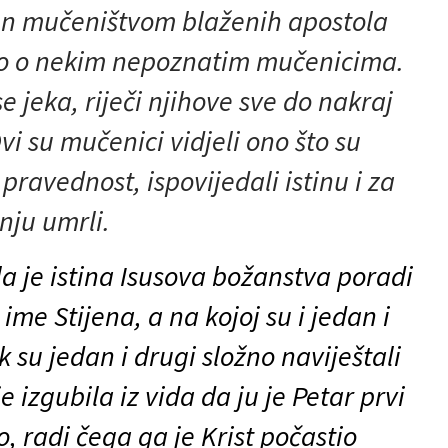
en mučeništvom blaženih apostola
mo o nekim nepoznatim mučenicima.
se jeka, riječi njihove sve do nakraj
vi su mučenici vidjeli ono što su
u pravednost, ispovijedali istinu i za
nju umrli
.
ila je istina Isusova božanstva poradi
 ime Stijena, a na kojoj su i jedan i
ok su jedan i drugi složno naviještali
e izgubila iz vida da ju je Petar prvi
, radi čega ga je Krist počastio