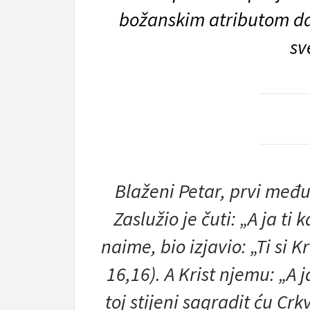
božanskim atributom da
sv
Blaženi Petar, prvi među 
Zaslužio je čuti: „A ja ti 
naime, bio izjavio: „Ti si 
16,16). A Krist njemu: „A j
toj stijeni sagradit ću Crk