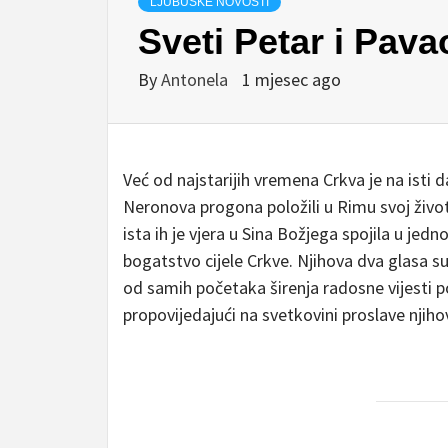
LJUBUŠKE NOVOSTI
Sveti Petar i Pavao
By
Antonela
1 mjesec ago
Već od najstarijih vremena Crkva je na isti d
Neronova progona položili u Rimu svoj život 
ista ih je vjera u Sina Božjega spojila u jedno
bogatstvo cijele Crkve. Njihova dva glasa su
od samih početaka širenja radosne vijesti poče
propovijedajući na svetkovini proslave nji