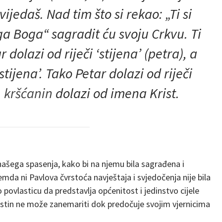
vijedaš. Nad tim što si rekao: „Ti si
ga Boga“ sagradit ću svoju Crkvu. Ti
 dolazi od riječi ‘stijena’ (petra), a
stijena’. Tako Petar dolazi od riječi
č
kršćanin
dolazi od imena Krist
.
 našega spasenja, kako bi na njemu bila sagrađena i
remda ni Pavlova čvrstoća navještaja i svjedočenja nije bila
povlasticu da predstavlja općenitost i jedinstvo cijele
gustin ne može zanemariti dok predočuje svojim vjernicima