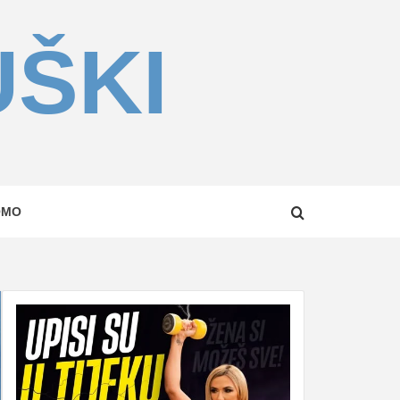
UŠKI
OMO