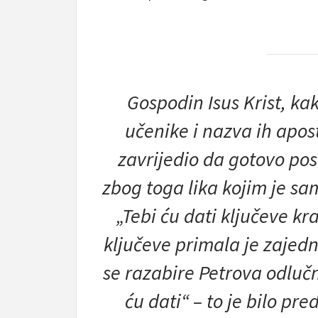
Gospodin Isus Krist, ka
učenike i nazva ih apo
zavrijedio da gotovo posv
zbog toga lika kojim je sam
„Tebi ću dati ključeve kr
ključeve primala je zajedn
se razabire Petrova odlučn
ću dati“ – to je bilo pr