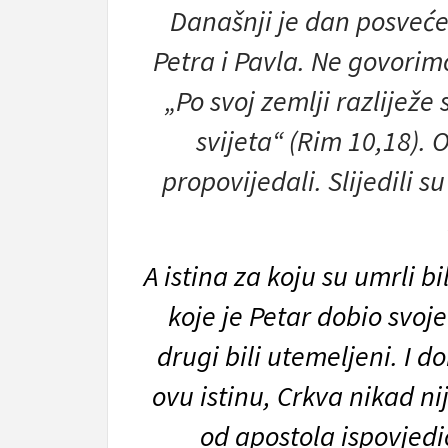
Današnji je dan posveć
Petra i Pavla. Ne govori
„Po svoj zemlji razliježe 
svijeta“ (Rim 10,18). O
propovijedali. Slijedili s
A istina za koju su umrli b
koje je Petar dobio svoje
drugi bili utemeljeni. I d
ovu istinu, Crkva nikad nij
od apostola ispovjedio