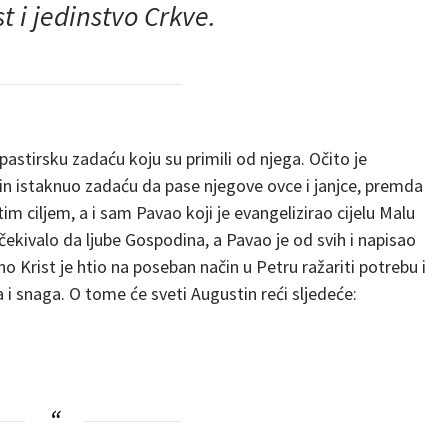
t i jedinstvo Crkve
.
 pastirsku zadaću koju su primili od njega. Očito je
n istaknuo zadaću da pase njegove ovce i janjce, premda
stim ciljem, a i sam Pavao koji je evangelizirao cijelu Malu
 očekivalo da ljube Gospodina, a Pavao je od svih i napisao
no Krist je htio na poseban način u Petru ražariti potrebu i
na i snaga. O tome će sveti Augustin reći sljedeće: