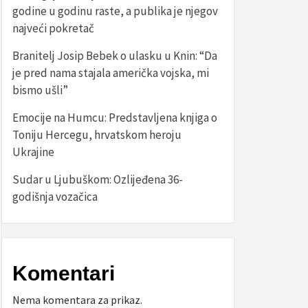
godine u godinu raste, a publika je njegov
najveći pokretač
Branitelj Josip Bebek o ulasku u Knin: “Da
je pred nama stajala američka vojska, mi
bismo ušli”
Emocije na Humcu: Predstavljena knjiga o
Toniju Hercegu, hrvatskom heroju
Ukrajine
Sudar u Ljubuškom: Ozlijeđena 36-
godišnja vozačica
Komentari
Nema komentara za prikaz.