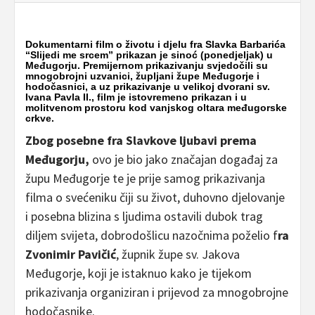
Dokumentarni film o životu i djelu fra Slavka Barbarića
“Slijedi me srcem” prikazan je sinoć (ponedjeljak) u
Međugorju. Premijernom prikazivanju svjedočili su
mnogobrojni uzvanici, župljani župe
Međugorje i
hodočasnici
, a uz prikazivanje u velikoj dvorani
sv.
Ivana Pavla II
., film je istovremeno prikazan i u
molitvenom prostoru kod vanjskog oltara međugorske
crkve.
Zbog posebne
fra Slavkove ljubavi prema
Međugorju,
ovo je bio jako značajan događaj za
župu Međugorje te je prije samog prikazivanja
filma o svećeniku čiji su život, duhovno djelovanje
i posebna blizina s ljudima ostavili dubok trag
diljem svijeta, dobrodošlicu nazočnima poželio f
ra
Zvonimir Pavičić
, župnik župe sv. Jakova
Međugorje, koji je istaknuo kako je tijekom
prikazivanja organiziran i prijevod za mnogobrojne
hodočasnike.