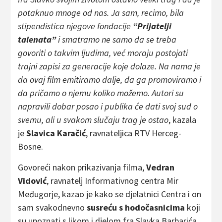
potaknuo mnoge od nas. Ja sam, recimo, bila
stipendistica njegove fondacije
“Prijatelji
talenata”
i smatramo ne samo da se treba
govoriti o takvim ljudima, već moraju postojati
trajni zapisi za generacije koje dolaze. Na nama je
da ovaj film emitiramo dalje, da ga promoviramo i
da pričamo o njemu koliko možemo. Autori su
napravili dobar posao i publika će dati svoj sud o
svemu, ali u svakom slučaju trag je ostao
, kazala
je
Slavica Karačić
, ravnateljica RTV Herceg-
Bosne.
Govoreći nakon prikazivanja filma,
Vedran
Vidović
, ravnatelj Informativnog centra Mir
Međugorje, kazao je kako se djelatnici Centra i on
sam svakodnevno
susreću s hodočasnicima
koji
su upoznati s likom i djelom fra Slavka Barbarića