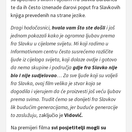
te da ih često iznenade darovi poput fra Slavkovih
knjiga prevedenih na strane jezike.
Dragi hodočasnici,
hvala vam što ste došli
i još
jednom pokazali kako je ogromna ljubav prema
fra Slavku u cijelome svijetu. Mi koji radimo u
Informativnom centru često susrećemo različite
ljude iz cijeloga svijeta, koji dolaze ovdje i gotovo
da nema skupine i područja
gdje fra Slavko nije
bio i nije sudjelovao
… Za sve ljude koji su voljeli
fra Slavka, ovaj film velika je stvar koja se
dogodila i vjerujem da će proizvesti još veću ljubav
prema svima. Trudit ćemo se donijeti fra Slavkov
lik budućim generacijama, jer buduće generacije
to zaslužuju,
zaključio je
Vidović.
Na premijeri filma
svi posjetitelji mogli su