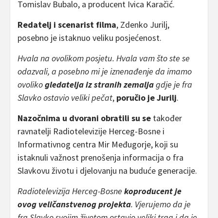
Tomislav Bubalo, a producent Ivica Karačić.
Redatelj i scenarist filma
, Zdenko Jurilj,
posebno je istaknuo veliku posjećenost.
Hvala na ovolikom posjetu. Hvala vam što ste se
odazvali, a posebno mi je iznenađenje da imamo
ovoliko
gledatelja iz stranih zemalja
gdje je fra
Slavko ostavio veliki pečat
,
poručio je Jurilj
.
Nazočnima u dvorani obratili su se
također
ravnatelji Radiotelevizije Herceg-Bosne i
Informativnog centra Mir Međugorje, koji su
istaknuli važnost prenošenja informacija o fra
Slavkovu životu i djelovanju na buduće generacije.
Radiotelevizija Herceg-Bosne
koproducent je
ovog veličanstvenog projekta
. Vjerujemo da je
fra Slavko svojim životom ostavio veliki trag i da je