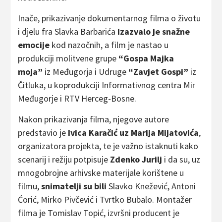
Inače, prikazivanje dokumentarnog filma o životu
i djelu fra Slavka Barbarića
izazvalo je snažne
emocije
kod nazočnih, a film je nastao u
produkciji molitvene grupe
“Gospa Majka
moja”
iz Međugorja i Udruge
“Zavjet Gospi”
iz
Čitluka, u koprodukciji Informativnog centra Mir
Međugorje i RTV Herceg-Bosne.
Nakon prikazivanja filma, njegove autore
predstavio je
Ivica Karačić uz Marija Mijatovića
,
organizatora projekta, te je važno istaknuti kako
scenarij i režiju potpisuje
Zdenko Jurilj
i da su, uz
mnogobrojne arhivske materijale korištene u
filmu,
snimatelji su bili
Slavko Knežević, Antoni
Ćorić, Mirko Pivčević i Tvrtko Bubalo. Montažer
filma je Tomislav Topić, izvršni producent je