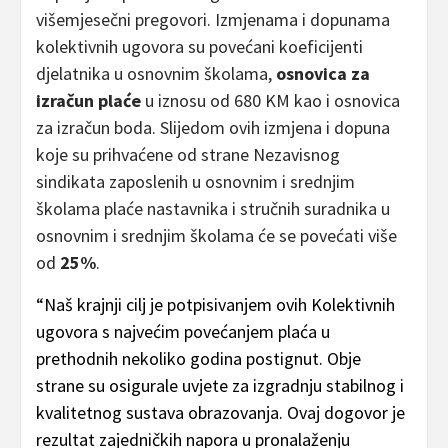
višemjesečni pregovori. Izmjenama i dopunama
kolektivnih ugovora su povećani koeficijenti
djelatnika u osnovnim školama,
osnovica za
izračun plaće
u iznosu od 680 KM kao i osnovica
za izračun boda. Slijedom ovih izmjena i dopuna
koje su prihvaćene od strane Nezavisnog
sindikata zaposlenih u osnovnim i srednjim
školama plaće nastavnika i stručnih suradnika u
osnovnim i srednjim školama će se povećati više
od
25%
.
“Naš krajnji cilj je potpisivanjem ovih Kolektivnih
ugovora s najvećim povećanjem plaća u
prethodnih nekoliko godina postignut. Obje
strane su osigurale uvjete za izgradnju stabilnog i
kvalitetnog sustava obrazovanja. Ovaj dogovor je
rezultat zajedničkih napora u pronalaženju