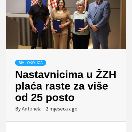
BIH I OKOLICA
Nastavnicima u ŽZH
plaća raste za više
od 25 posto
By
Antonela
2 mjeseca ago