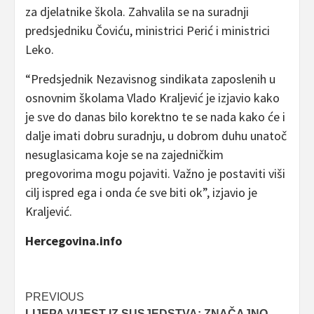
za djelatnike škola. Zahvalila se na suradnji
predsjedniku Čoviću, ministrici Perić i ministrici
Leko.
“Predsjednik Nezavisnog sindikata zaposlenih u
osnovnim školama Vlado Kraljević je izjavio kako
je sve do danas bilo korektno te se nada kako će i
dalje imati dobru suradnju, u dobrom duhu unatoč
nesuglasicama koje se na zajedničkim
pregovorima mogu pojaviti. Važno je postaviti viši
cilj ispred ega i onda će sve biti ok”, izjavio je
Kraljević.
Hercegovina.info
Post
PREVIOUS
LIJEPA VIJEST IZ SUSJEDSTVA: ZNAČAJNO