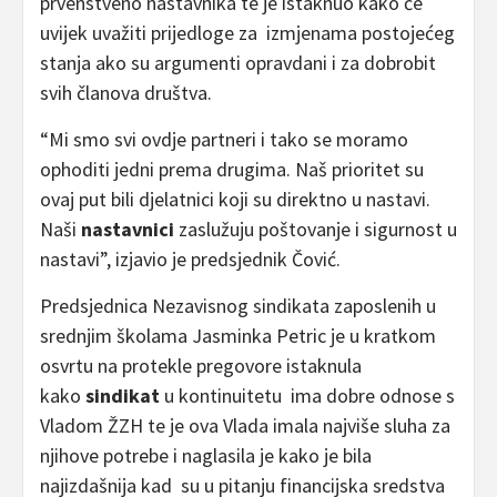
prvenstveno nastavnika te je istaknuo kako će
uvijek uvažiti prijedloge za izmjenama postojećeg
stanja ako su argumenti opravdani i za dobrobit
svih članova društva.
“Mi smo svi ovdje partneri i tako se moramo
ophoditi jedni prema drugima. Naš prioritet su
ovaj put bili djelatnici koji su direktno u nastavi.
Naši
nastavnici
zaslužuju poštovanje i sigurnost u
nastavi”, izjavio je predsjednik Čović.
Predsjednica Nezavisnog sindikata zaposlenih u
srednjim školama Jasminka Petric je u kratkom
osvrtu na protekle pregovore istaknula
kako
sindikat
u kontinuitetu ima dobre odnose s
Vladom ŽZH te je ova Vlada imala najviše sluha za
njihove potrebe i naglasila je kako je bila
najizdašnija kad su u pitanju financijska sredstva