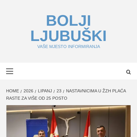
Skip
to
BOLJI
content
LJUBUŠKI
VAŠE MJESTO INFORMIRANJA
Primary
Menu
HOME
2026
LIPANJ
23
NASTAVNICIMA U ŽZH PLAĆA
RASTE ZA VIŠE OD 25 POSTO