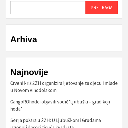
PRETRAGA
Arhiva
Najnovije
Crveni križ ŽZH organizira ljetovanje za djecu i mlade
u Novom Vinodolskom
GangoROhodci objavili vodič ‘Ljubuški – grad koji
hoda’
Serija požara u ŽZH: U Ljubuškom i Grudama
izgorjeli deseci tisuća kvadrata