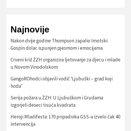
Najnovije
Nakon dvije godine Thompson zapalio Imotski:
Gospin dolac ispunjen pjesmom i emocijama
Crveni križ ŽZH organizira ljetovanje za djecu i mlade
u Novom Vinodolskom
GangoROhodci objavili vodič ‘Ljubuški – grad koji
hoda’
Serija požara u ŽZH: U Ljubuškom i Grudama
izgorjeli deseci tisuća kvadrata
Heroji Mladifesta: 170 pripadnika GSS-a izvelo čak 40
intervencija