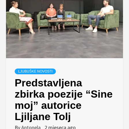
LJUBUŠKE NOVOSTI
Predstavljena
zbirka poezije “Sine
moj” autorice
Ljiljane Tolj
By
Antonela
2 mjeseca ago