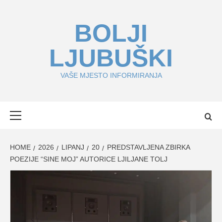
Skip
to
BOLJI
content
LJUBUŠKI
VAŠE MJESTO INFORMIRANJA
Primary
Menu
HOME
2026
LIPANJ
20
PREDSTAVLJENA ZBIRKA
POEZIJE “SINE MOJ” AUTORICE LJILJANE TOLJ