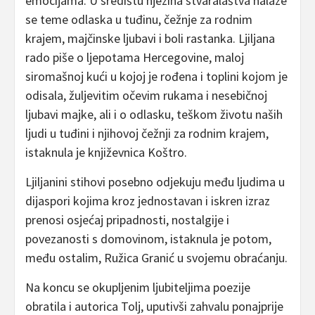
emocijama. U središtu njezina stvaralaštva nalaze
se teme odlaska u tuđinu, čežnje za rodnim
krajem, majčinske ljubavi i boli rastanka. Ljiljana
rado piše o ljepotama Hercegovine, maloj
siromašnoj kući u kojoj je rođena i toplini kojom je
odisala, žuljevitim očevim rukama i nesebičnoj
ljubavi majke, ali i o odlasku, teškom životu naših
ljudi u tuđini i njihovoj čežnji za rodnim krajem,
istaknula je književnica Koštro.
Ljiljanini stihovi posebno odjekuju među ljudima u
dijaspori kojima kroz jednostavan i iskren izraz
prenosi osjećaj pripadnosti, nostalgije i
povezanosti s domovinom, istaknula je potom,
među ostalim, Ružica Granić u svojemu obraćanju.
Na koncu se okupljenim ljubiteljima poezije
obratila i autorica Tolj, uputivši zahvalu ponajprije