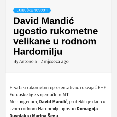
LJUBUŠKE NOVOSTI
David Mandić
ugostio rukometne
velikane u rodnom
Hardomilju
By
Antonela
2 mjeseca ago
Hrvatski rukometni reprezentativac i osvajač EHF
Europske lige s njemačkim MT
Melsungenom,
David Mandić
, proteklih je dana u
svom rodnom Hardomilju ugostio
Domagoja
Duvnjaka
i
Marina Šegu
.