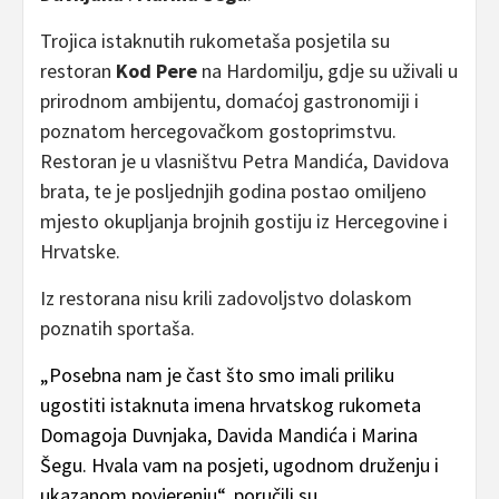
Trojica istaknutih rukometaša posjetila su
restoran
Kod Pere
na Hardomilju, gdje su uživali u
prirodnom ambijentu, domaćoj gastronomiji i
poznatom hercegovačkom gostoprimstvu.
Restoran je u vlasništvu Petra Mandića, Davidova
brata, te je posljednjih godina postao omiljeno
mjesto okupljanja brojnih gostiju iz Hercegovine i
Hrvatske.
Iz restorana nisu krili zadovoljstvo dolaskom
poznatih sportaša.
„Posebna nam je čast što smo imali priliku
ugostiti istaknuta imena hrvatskog rukometa
Domagoja Duvnjaka, Davida Mandića i Marina
Šegu. Hvala vam na posjeti, ugodnom druženju i
ukazanom povjerenju“, poručili su.