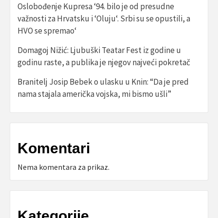
Oslobođenje Kupresa ‘94. bilo je od presudne
važnosti za Hrvatsku i ‘Oluju‘. Srbi su se opustili, a
HVO se spremao‘
Domagoj Nižić: Ljubuški Teatar Fest iz godine u
godinu raste, a publika je njegov najveći pokretač
Branitelj Josip Bebek o ulasku u Knin: “Da je pred
nama stajala američka vojska, mi bismo ušli”
Komentari
Nema komentara za prikaz.
Kategorije