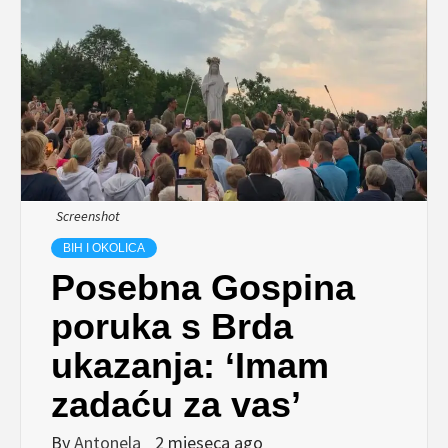
Screenshot
BIH I OKOLICA
Posebna Gospina
poruka s Brda
ukazanja: ‘Imam
zadaću za vas’
By
Antonela
2 mjeseca ago