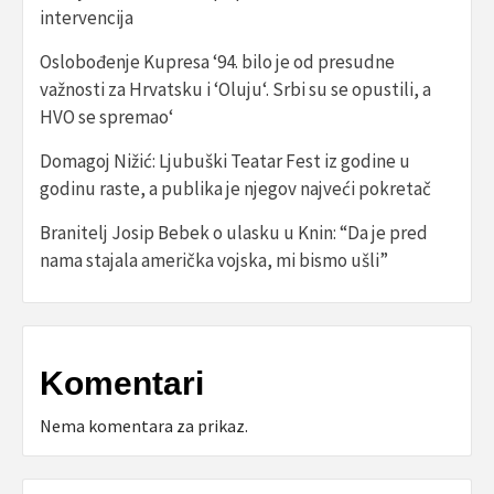
intervencija
Oslobođenje Kupresa ‘94. bilo je od presudne
važnosti za Hrvatsku i ‘Oluju‘. Srbi su se opustili, a
HVO se spremao‘
Domagoj Nižić: Ljubuški Teatar Fest iz godine u
godinu raste, a publika je njegov najveći pokretač
Branitelj Josip Bebek o ulasku u Knin: “Da je pred
nama stajala američka vojska, mi bismo ušli”
Komentari
Nema komentara za prikaz.