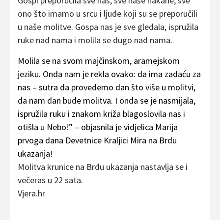
Gospi preporučila sve nas, sve naše nakane, sve
ono što imamo u srcu i ljude koji su se preporučili
u naše molitve. Gospa nas je sve gledala, ispružila
ruke nad nama i molila se dugo nad nama.
Molila se na svom majčinskom, aramejskom
jeziku. Onda nam je rekla ovako: da ima zadaću za
nas – sutra da provedemo dan što više u molitvi,
da nam dan bude molitva. I onda se je nasmijala,
ispružila ruku i znakom križa blagoslovila nas i
otišla u Nebo!” – objasnila je vidjelica Marija
prvoga dana Devetnice Kraljici Mira na Brdu
ukazanja!
Molitva krunice na Brdu ukazanja nastavlja se i
večeras u 22 sata.
Vjera.hr