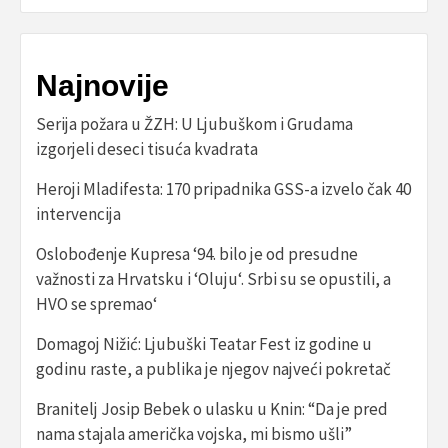
Najnovije
Serija požara u ŽZH: U Ljubuškom i Grudama
izgorjeli deseci tisuća kvadrata
Heroji Mladifesta: 170 pripadnika GSS-a izvelo čak 40
intervencija
Oslobođenje Kupresa ‘94. bilo je od presudne
važnosti za Hrvatsku i ‘Oluju‘. Srbi su se opustili, a
HVO se spremao‘
Domagoj Nižić: Ljubuški Teatar Fest iz godine u
godinu raste, a publika je njegov najveći pokretač
Branitelj Josip Bebek o ulasku u Knin: “Da je pred
nama stajala američka vojska, mi bismo ušli”