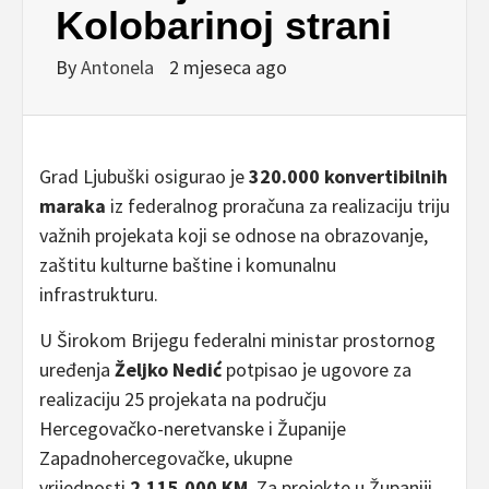
Kolobarinoj strani
By
Antonela
2 mjeseca ago
Grad Ljubuški osigurao je
320.000 konvertibilnih
maraka
iz federalnog proračuna za realizaciju triju
važnih projekata koji se odnose na obrazovanje,
zaštitu kulturne baštine i komunalnu
infrastrukturu.
U Širokom Brijegu federalni ministar prostornog
uređenja
Željko Nedić
potpisao je ugovore za
realizaciju 25 projekata na području
Hercegovačko-neretvanske i Županije
Zapadnohercegovačke, ukupne
vrijednosti
2.115.000 KM
. Za projekte u Županiji