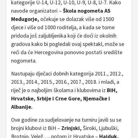
kategorije U-14, U-12, U-10, U-9, U-8, U-7. Kako
navode organizatori –
Škola nogometa AS
Međugorje,
očekuje se dolazak više od 1500
djece i više od 1000 roditelja, a kada se tome
pridoda još zaljubljenika koji će doći iz okolnih
gradova kako bi pogledali ovaj spektakl, može se
reći da će Hercegovina ponovno postati središte
nogometa.
Nastupaju dječaci dobnih kategorija 2011., 2012.,
2013., 2014., 2015., 2016., 2017., 2018. i mlađi, a
riječ je o najboljim školama i klubovima iz
BiH,
Hrvatske, Srbije i Crne Gore, Njemačke i
Albanije.
Ove godine za sudjelovanje na turniru javili su se
brojni klubovi iz BiH –
Zrinjski,
Široki, Ljubuški,
Brotnjo, Velež…, potom iz Hrvatske –
Hajduk,