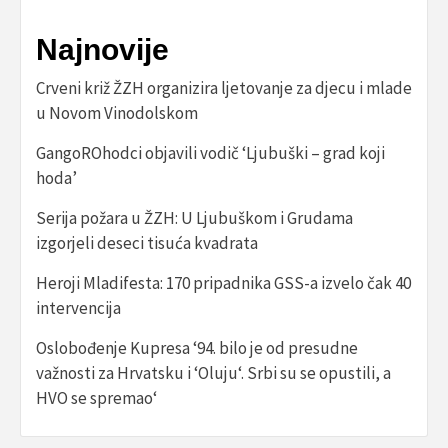
Najnovije
Crveni križ ŽZH organizira ljetovanje za djecu i mlade
u Novom Vinodolskom
GangoROhodci objavili vodič ‘Ljubuški – grad koji
hoda’
Serija požara u ŽZH: U Ljubuškom i Grudama
izgorjeli deseci tisuća kvadrata
Heroji Mladifesta: 170 pripadnika GSS-a izvelo čak 40
intervencija
Oslobođenje Kupresa ‘94. bilo je od presudne
važnosti za Hrvatsku i ‘Oluju‘. Srbi su se opustili, a
HVO se spremao‘