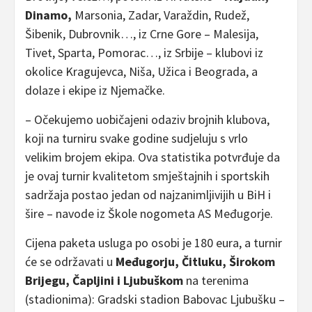
Dinamo,
Marsonia, Zadar, Varaždin, Rudež,
Šibenik, Dubrovnik…, iz Crne Gore – Malesija,
Tivet, Sparta, Pomorac…, iz Srbije – klubovi iz
okolice Kragujevca, Niša, Užica i Beograda, a
dolaze i ekipe iz Njemačke.
– Očekujemo uobičajeni odaziv brojnih klubova,
koji na turniru svake godine sudjeluju s vrlo
velikim brojem ekipa. Ova statistika potvrđuje da
je ovaj turnir kvalitetom smještajnih i sportskih
sadržaja postao jedan od najzanimljivijih u BiH i
šire – navode iz Škole nogometa AS Međugorje.
Cijena paketa usluga po osobi je 180 eura, a turnir
će se održavati u
Međugorju, Čitluku, Širokom
Brijegu, Čapljini i Ljubuškom
na terenima
(stadionima): Gradski stadion Babovac Ljubušku –