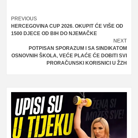
Post
PREVIOUS
HERCEGOVINA CUP 2026. OKUPIT ĆE VIŠE OD
navigation
1500 DJECE OD BIH DO NJEMAČKE
NEXT
POTPISAN SPORAZUM I SA SINDIKATOM
OSNOVNIH ŠKOLA, VEĆE PLAĆE ĆE DOBITI SVI
PRORAČUNSKI KORISNICI U ŽZH