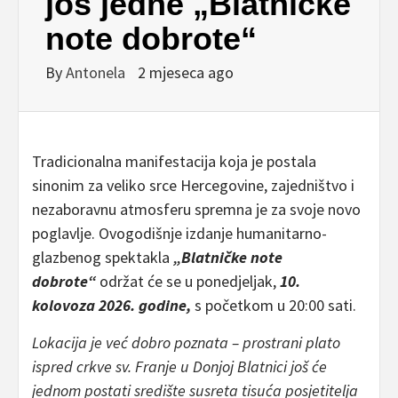
još jedne „Blatničke
note dobrote“
By
Antonela
2 mjeseca ago
Tradicionalna manifestacija koja je postala
sinonim za veliko srce Hercegovine, zajedništvo i
nezaboravnu atmosferu spremna je za svoje novo
poglavlje. Ovogodišnje izdanje humanitarno-
glazbenog spektakla
„Blatničke note
dobrote“
održat će se u ponedjeljak,
10.
kolovoza 2026. godine,
s početkom u 20:00 sati.
Lokacija je već dobro poznata – prostrani plato
ispred crkve sv. Franje u Donjoj Blatnici još će
jednom postati središte susreta tisuća posjetitelja