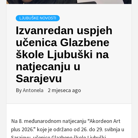
LJUBUŠKE NOVOSTI
Izvanredan uspjeh
učenica Glazbene
škole Ljubuški na
natjecanju u
Sarajevu
By
Antonela
2 mjeseca ago
Na 8. međunarodnom natjecanju “Akordeon Art
plus 2026.” koje je održano od 26. do 29. svibnja u
Sarajevu, učenice Glazbene škole Ljubuški