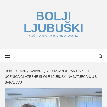
Skip
to
BOLJI
content
LJUBUŠKI
VAŠE MJESTO INFORMIRANJA
Primary
Menu
HOME
2026
SVIBANJ
29
IZVANREDAN USPJEH
UČENICA GLAZBENE ŠKOLE LJUBUŠKI NA NATJECANJU U
SARAJEVU