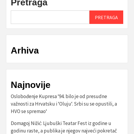
Pretraga
PRETRAGA
Arhiva
Najnovije
Oslobođenje Kupresa ‘94. bilo je od presudne
važnosti za Hrvatsku i ‘Oluju‘. Srbi su se opustili, a
HVO se spremao‘
Domagoj Nižić: Ljubuški Teatar Fest iz godine u
godinu raste, a publika je njegov najveći pokretač