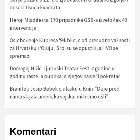
deseci tisuća kvadrata
Heroji Mladifesta: 170 pripadnika GSS-a izvelo čak 40
intervencija
Oslobođenje Kupresa ‘94. bilo je od presudne važnosti
za Hrvatsku i ‘Oluju‘. Srbi su se opustili, a HVO se
spremao‘
Domagoj Nižić: Ljubuški Teatar Fest iz godine u
godinu raste, a publika je njegov najveći pokretač
Branitelj Josip Bebek o ulasku u Knin: “Da je pred
nama stajala američka vojska, mi bismo ušli”
Komentari