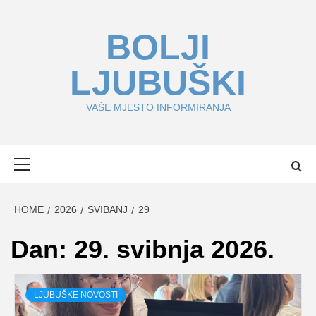
Skip
to
BOLJI
content
LJUBUŠKI
VAŠE MJESTO INFORMIRANJA
Primary
Menu
HOME
2026
SVIBANJ
29
Dan:
29. svibnja 2026.
LJUBUŠKE NOVOSTI