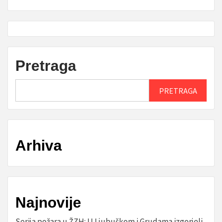
Pretraga
PRETRAGA
Arhiva
Najnovije
Serija požara u ŽZH: U Ljubuškom i Grudama izgorjeli