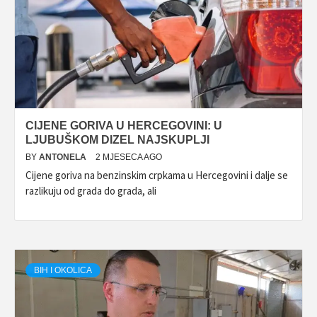
CIJENE GORIVA U HERCEGOVINI: U
LJUBUŠKOM DIZEL NAJSKUPLJI
BY
ANTONELA
2 MJESECA AGO
Cijene goriva na benzinskim crpkama u Hercegovini i dalje se
razlikuju od grada do grada, ali
BIH I OKOLICA