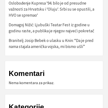
Oslobođenje Kupresa ‘94. bilo je od presudne
važnosti za Hrvatsku i ‘Oluju‘. Srbi su se opustili, a
HVO se spremao‘
Domagoj Nižić: Ljubuški Teatar Fest iz godine u
godinu raste, a publika je njegov najveći pokretač
Branitelj Josip Bebek o ulasku u Knin: “Da je pred
nama stajala američka vojska, mi bismo ušli”
Komentari
Nema komentara za prikaz.
Kategorije