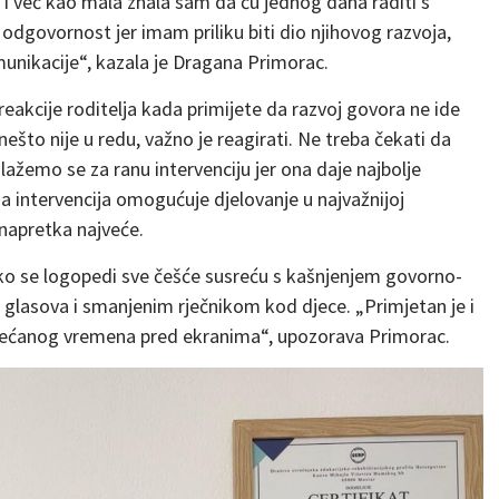
 i već kao mala znala sam da ću jednog dana raditi s
odgovornost jer imam priliku biti dio njihovog razvoja,
omunikacije“, kazala je Dragana Primorac.
kcije roditelja kada primijete da razvoj govora ne ide
nešto nije u redu, važno je reagirati. Ne treba čekati da
ažemo se za ranu intervenciju jer ona daje najbolje
na intervencija omogućuje djelovanje u najvažnijoj
 napretka najveće.
ko se logopedi sve češće susreću s kašnjenjem govorno-
i glasova i smanjenim rječnikom kod djece. „Primjetan je i
većanog vremena pred ekranima“, upozorava Primorac.