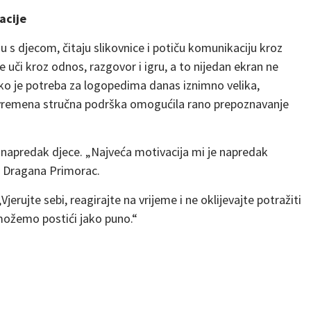
acije
u s djecom, čitaju slikovnice i potiču komunikaciju kroz
e uči kroz odnos, razgovor i igru, a to nijedan ekran ne
kako je potreba za logopedima danas iznimno velika,
ovremena stručna podrška omogućila rano prepoznavanje
napredak djece. „Najveća motivacija mi je napredak
že Dragana Primorac.
Vjerujte sebi, reagirajte na vrijeme i ne oklijevajte potražiti
 možemo postići jako puno.“