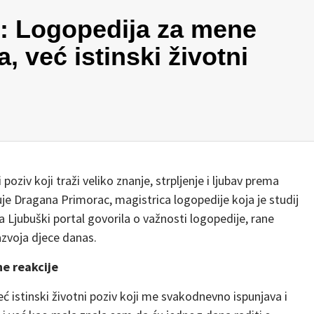
: Logopedija za mene
, već istinski životni
oziv koji traži veliko znanje, strpljenje i ljubav prema
je Dragana Primorac, magistrica logopedije koja je studij
za Ljubuški portal govorila o važnosti logopedije, rane
azvoja djece danas.
e reakcije
ć istinski životni poziv koji me svakodnevno ispunjava i