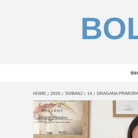
Skip
to
BOL
content
BIH
HOME
2026
SVIBANJ
14
DRAGANA PRIMORAC