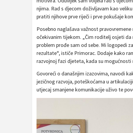
motivira. Oduvijek sam voljela rad s djecom
njima. Rad s djecom doživljavam kao veliku 
pratiti njihove prve riječi i prve pokušaje k
Posebno naglašava važnost pravovremene rea
očekivanim tijekom. „Čim roditelj osjeti da 
problem prođe sam od sebe. Mi logopedi zal
rezultate“, ističe Primorac. Dodaje kako ra
razvojnoj fazi djeteta, kada su mogućnosti
Govoreći o današnjim izazovima, navodi ka
jezičnog razvoja, poteškoćama u artikulacij
utjecaj smanjene komunikacije uživo te po