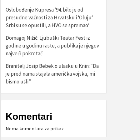
Oslobođenje Kupresa ‘94. bilo je od
presudne važnosti za Hrvatsku i ‘Oluju‘.
Srbi su se opustili, a HVO se spremao‘
Domagoj Nižić: Ljubuški Teatar Fest iz
godine u godinu raste, a publika je njegov
najveći pokretač
Branitelj Josip Bebek o ulasku u Knin: “Da
je pred nama stajala američka vojska, mi
bismo ušli”
Komentari
Nema komentara za prikaz.