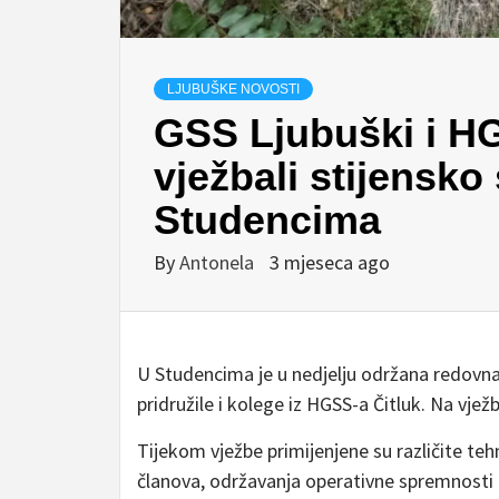
LJUBUŠKE NOVOSTI
GSS Ljubuški i HG
vježbali stijensko
Studencima
By
Antonela
3 mjeseca ago
U Studencima je u nedjelju održana redovna 
pridružile i kolege iz HGSS-a Čitluk. Na vje
Tijekom vježbe primijenjene su različite te
članova, održavanja operativne spremnosti 