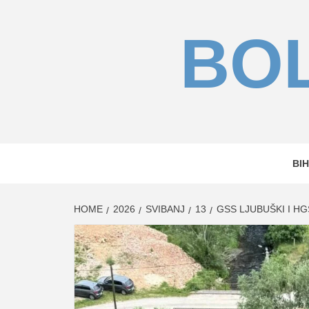
Skip
to
BOL
content
BIH
HOME
2026
SVIBANJ
13
GSS LJUBUŠKI I H