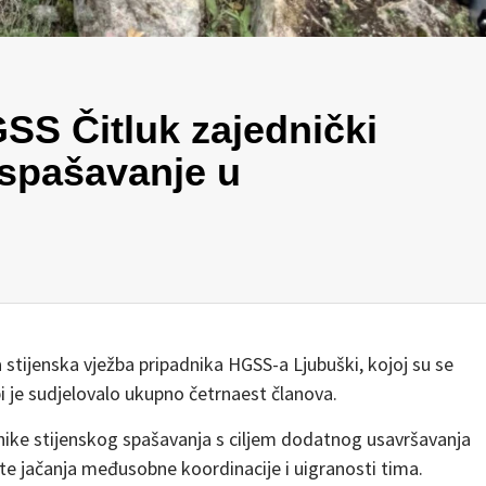
SS Čitluk zajednički
 spašavanje u
stijenska vježba pripadnika HGSS-a Ljubuški, kojoj su se
žbi je sudjelovalo ukupno četrnaest članova.
hnike stijenskog spašavanja s ciljem dodatnog usavršavanja
te jačanja međusobne koordinacije i uigranosti tima.