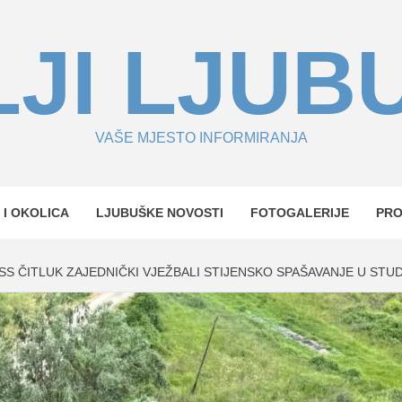
JI LJUB
VAŠE MJESTO INFORMIRANJA
 I OKOLICA
LJUBUŠKE NOVOSTI
FOTOGALERIJE
PR
GSS ČITLUK ZAJEDNIČKI VJEŽBALI STIJENSKO SPAŠAVANJE U ST