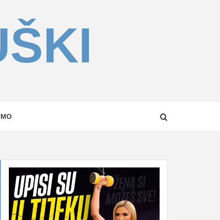
UŠKI
OMO