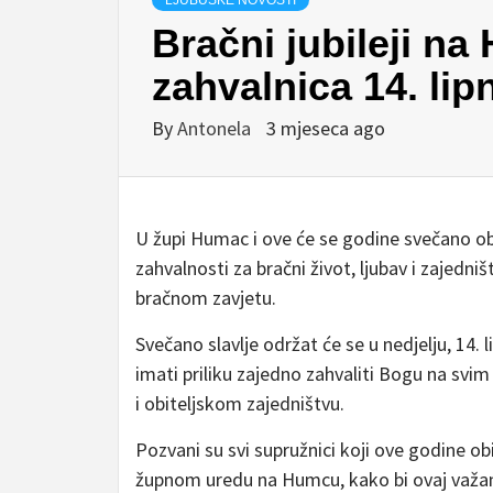
LJUBUŠKE NOVOSTI
Bračni jubileji n
zahvalnica 14. lip
By
Antonela
3 mjeseca ago
U župi Humac i ove će se godine svečano obi
zahvalnosti za bračni život, ljubav i zajedni
bračnom zavjetu.
Svečano slavlje održat će se u nedjelju, 14.
imati priliku zajedno zahvaliti Bogu na s
i obiteljskom zajedništvu.
Pozvani su svi supružnici koji ove godine obi
župnom uredu na Humcu, kako bi ovaj važan t