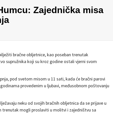
a Humcu: Zajednička misa
nja
lježiti bračne obljetnice, kao poseban trenutak
štvo supružnika koji su kroz godine ostali vjerni svom
 lipnja, pod svetom misom u 11 sati, kada će bračni parovi
vim godinama provedenim u ljubavi, međusobnom poštovanju
lježavaju neku od svojih bračnih obljetnica da se prijave u
renutak mogli proslaviti u molitvi i zajedništvu sa