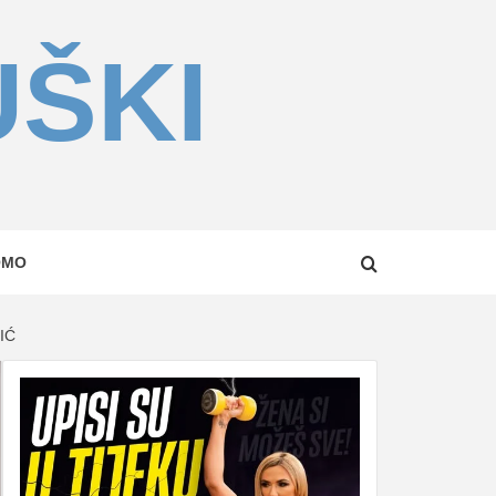
UŠKI
OMO
IĆ