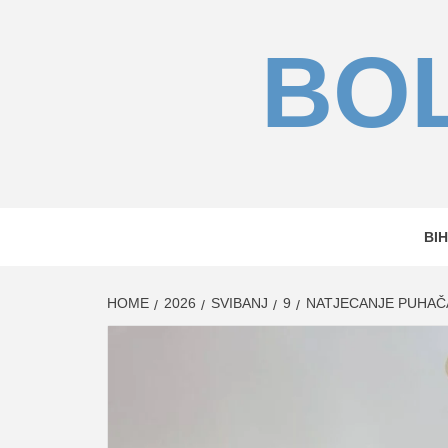
Skip
to
BOL
content
BIH
HOME
2026
SVIBANJ
9
NATJECANJE PUHAČA