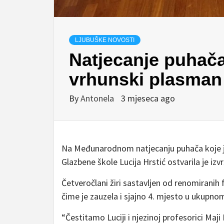
LJUBUŠKE NOVOSTI
Natjecanje puhača
vrhunski plasman 
By
Antonela
3 mjeseca ago
Na Međunarodnom natjecanju puhača koje 
Glazbene škole
Lucija Hrstić
ostvarila je izv
Četveročlani žiri sastavljen od renomiranih f
čime je zauzela i sjajno 4. mjesto u ukupno
“Čestitamo Luciji i njezinoj profesorici
Maji