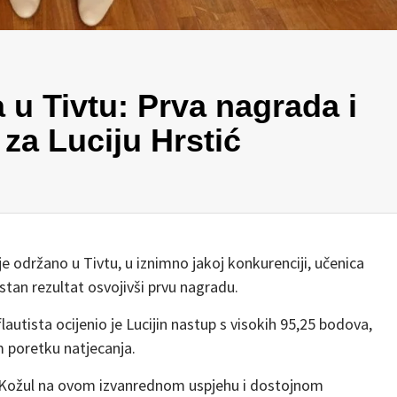
 u Tivtu: Prva nagrada i
za Luciju Hrstić
je održano u
Tivtu
, u iznimno jakoj konkurenciji, učenica
rstan rezultat osvojivši prvu nagradu.
lautista ocijenio je Lucijin nastup s visokih 95,25 bodova,
m poretku natjecanja.
 Kožul
na ovom izvanrednom uspjehu i dostojnom