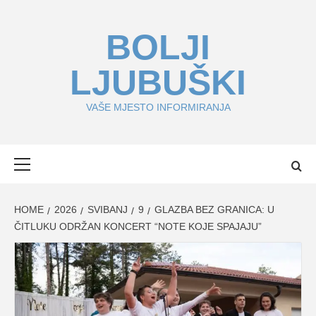
Skip
to
BOLJI
content
LJUBUŠKI
VAŠE MJESTO INFORMIRANJA
Primary
Menu
HOME
2026
SVIBANJ
9
GLAZBA BEZ GRANICA: U
ČITLUKU ODRŽAN KONCERT “NOTE KOJE SPAJAJU”