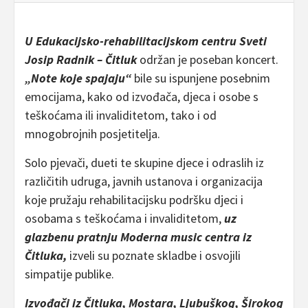
U Edukacijsko-rehabilitacijskom centru Sveti
Josip Radnik – Čitluk
održan je poseban koncert.
„Note koje spajaju“
bile su ispunjene posebnim
emocijama, kako od izvođača, djeca i osobe s
teškoćama ili invaliditetom, tako i od
mnogobrojnih posjetitelja.
Solo pjevači, dueti te skupine djece i odraslih iz
različitih udruga, javnih ustanova i organizacija
koje pružaju rehabilitacijsku podršku djeci i
osobama s teškoćama i invaliditetom,
uz
glazbenu pratnju Moderna music centra iz
Čitluka,
izveli su poznate skladbe i osvojili
simpatije publike.
Izvođači iz Čitluka, Mostara, Ljubuškog, Širokog