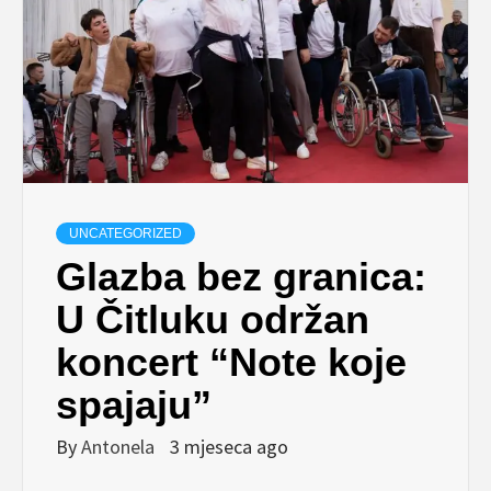
UNCATEGORIZED
Glazba bez granica:
U Čitluku održan
koncert “Note koje
spajaju”
By
Antonela
3 mjeseca ago