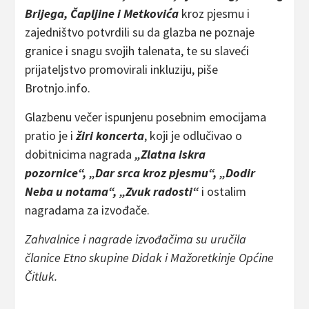
Brijega, Čapljine i Metkovića
kroz pjesmu i
zajedništvo potvrdili su da glazba ne poznaje
granice i snagu svojih talenata, te su slaveći
prijateljstvo promovirali inkluziju, piše
Brotnjo.info.
Glazbenu večer ispunjenu posebnim emocijama
pratio je i
žiri koncerta
, koji je odlučivao o
dobitnicima nagrada
„Zlatna iskra
pozornice“,
„Dar srca kroz pjesmu“, „Dodir
Neba u notama“, „Zvuk radosti“
i ostalim
nagradama za izvođače.
Zahvalnice i nagrade izvođačima su uručila
članice Etno skupine Didak i Mažoretkinje Općine
Čitluk.